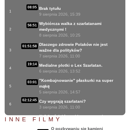
08:05
Brak tytułu
1
9 sierpnia 2026, 15:39
Wybiórcza walka z szarlatanami
56:51
medycznymi !
2
8 sierpnia 2026, 10:25
Dlaczego zdrowie Polaków nie jest
01:51:58
ważne dla polityków?
3
7 sierpnia 2026, 11:00
19:14
Medialne plotki o Lex Szarlatan.
4
6 sierpnia 2026, 13:52
"Kombajnowanie" płaskurki na super
03:01
mąkę
5
5 sierpnia 2026, 14:57
02:12:45
Czy wygrają szarlatani?
6
3 sierpnia 2026, 11:00
"LS " wściekłe ataki ustawowych
INNE FILMY
31:06
szarlatanów
7
2 sierpnia 2026, 18:08
O pozbywaniu się kamieni