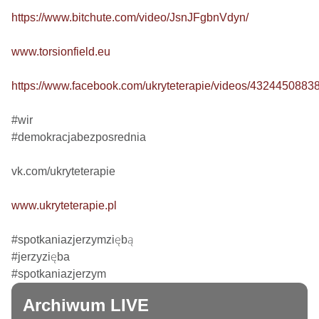
https://www.bitchute.com/video/JsnJFgbnVdyn/
www.torsionfield.eu
https://www.facebook.com/ukryteterapie/videos/4324450883
#wir

#demokracjabezposrednia

vk.com/ukryteterapie

www.ukryteterapie.pl
#spotkaniazjerzymziębą

#jerzyzięba

#spotkaniazjerzym
Archiwum LIVE