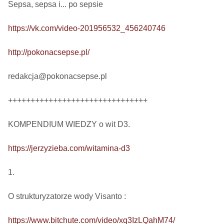
Sepsa, sepsa i... po sepsie 

https://vk.com/video-201956532_456240746
http://pokonacsepse.pl/
redakcja@pokonacsepse.pl

+++++++++++++++++++++++++++++++

KOMPENDIUM WIEDZY o wit D3.

https://jerzyzieba.com/witamina-d3
1.

O strukturyzatorze wody Visanto :

https://www.bitchute.com/video/xq3IzLQahM74/