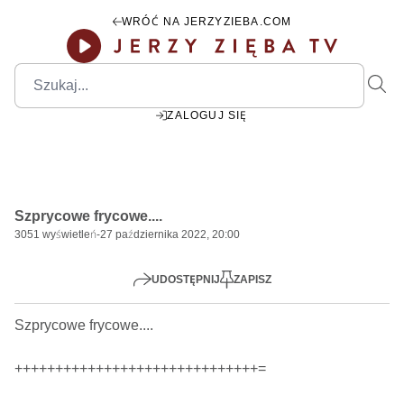
WRÓĆ NA JERZYZIEBA.COM
ZALOGUJ SIĘ
00:00
Play
Mute
Settings
PIP
Ente
Play
Szprycowe frycowe....
fulls
3051
wyświetleń
-
27 października 2022, 20:00
UDOSTĘPNIJ
ZAPISZ
Szprycowe frycowe....

++++++++++++++++++++++++++++++=
