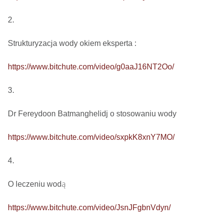
2.

Strukturyzacja wody okiem eksperta : 

https://www.bitchute.com/video/g0aaJ16NT2Oo/
3.

Dr Fereydoon Batmanghelidj o stosowaniu wody

https://www.bitchute.com/video/sxpkK8xnY7MO/
4.

O leczeniu wodą

https://www.bitchute.com/video/JsnJFgbnVdyn/