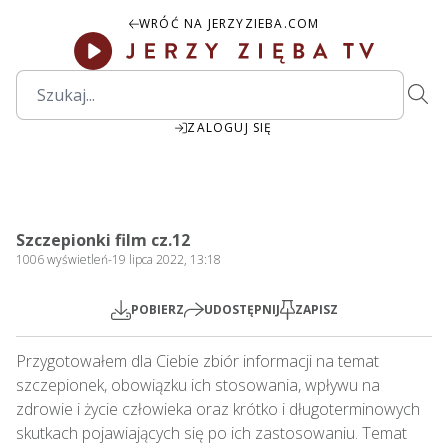
WRÓĆ NA JERZYZIEBA.COM
ZALOGUJ SIĘ
27:12
Play
Mute
Settings
PIP
Ente
Play
Szczepionki film cz.12
fulls
1006
wyświetleń
-
19 lipca 2022, 13:18
POBIERZ
UDOSTĘPNIJ
ZAPISZ
Przygotowałem dla Ciebie zbiór informacji na temat 
szczepionek, obowiązku ich stosowania, wpływu na 
zdrowie i życie człowieka oraz krótko i długoterminowych 
skutkach pojawiających się po ich zastosowaniu. Temat 