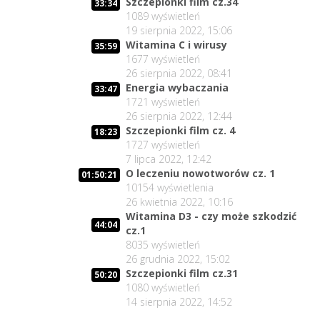
Szczepionki film cz.34
33:34
1089
wyświetleń
19 sierpnia 2022, 15:06
Witamina C i wirusy
35:59
1677
wyświetleń
26 sierpnia 2022, 08:41
Energia wybaczania
33:47
1721
wyświetleń
26 sierpnia 2022, 12:44
Szczepionki film cz. 4
18:23
1727
wyświetleń
7 lipca 2022, 12:42
O leczeniu nowotworów cz. 1
01:50:21
10154
wyświetlenia
26 kwietnia 2022, 10:16
Witamina D3 - czy może szkodzić
44:04
cz.1
8035
wyświetleń
26 grudnia 2022, 15:02
Szczepionki film cz.31
50:20
1080
wyświetleń
14 sierpnia 2022, 14:52