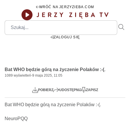
WRÓĆ NA JERZYZIEBA.COM
ZALOGUJ SIĘ
00:00
Play
Mute
Settings
PIP
Ente
Play
Bat WHO będzie górą na życzenie Polaków :-(.
fulls
1089
wyświetleń
-
9 maja 2025, 11:05
POBIERZ
UDOSTĘPNIJ
ZAPISZ
Bat WHO będzie górą na życzenie Polaków :-(.          

NeuroPQQ
