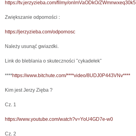
https://tv.jerzyzieba.com/filmy/onlmVaODkO/ZWmnwxeq30
Zwiększanie odporności : 

https://jerzyzieba.com/odpornosc
Należy usunąć gwiazdki.

Link do bleblania o skuteczności "cykadełek"

****
https://www.bitchute.com/****video/8UDJ0P443VNv****
Kim jest Jerzy Zięba ? 

Cz. 1

https://www.youtube.com/watch?v=YoU4GD7e-w0
Cz. 2
