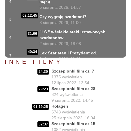
mąkę
4
5 sierpnia 2026, 14:57
02:12:45
Czy wygrają szarlatani?
5
3 sierpnia 2026, 11:00
"LS " wściekłe ataki ustawowych
31:06
szarlatanów
6
2 sierpnia 2026, 18:08
40:34
Lex Szarlatan i Prezydent cd.
7
2 sierpnia 2026, 11:09
INNE FILMY
06:35
Czego nie może się doczekać dr Suwała?
Szczepionki film cz. 7
8
24:30
1 sierpnia 2026, 16:01
1375
wyświetleń
17:10
12 lipca 2022, 12:54
Szczepionkowa bańka w końcu pękła!
9
Szczepionki film cz.28
1 sierpnia 2026, 10:02
29:23
824
wyświetlenia
NIESPODZIANKA u Prezydenta
9 sierpnia 2022, 14:45
14:50
Nawrockiego!!
10
Kolagen
01:19:25
30 lipca 2026, 15:45
5743
wyświetlenia
25 sierpnia 2022, 16:04
Czy Prezydent uratuje chorych
02:12:04
Szczepionki film cz.15
32:37
Polaków?
11
1082
wyświetlenia