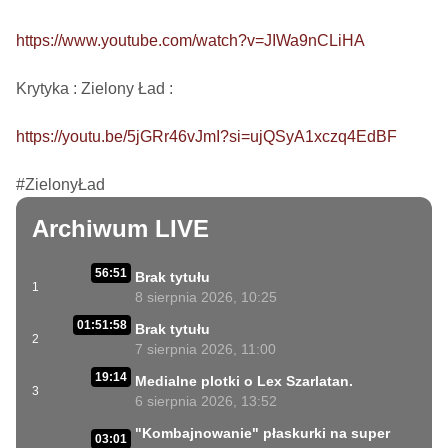
https://www.youtube.com/watch?v=JIWa9nCLiHA
Krytyka : Zielony Ład : 

https://youtu.be/5jGRr46vJmI?si=ujQSyA1xczq4EdBF
#ZielonyŁad
Archiwum LIVE
56:51
Brak tytułu
1
8 sierpnia 2026, 10:25
01:51:58
Brak tytułu
2
7 sierpnia 2026, 11:00
19:14
Medialne plotki o Lex Szarlatan.
3
6 sierpnia 2026, 13:52
"Kombajnowanie" płaskurki na super
03:01