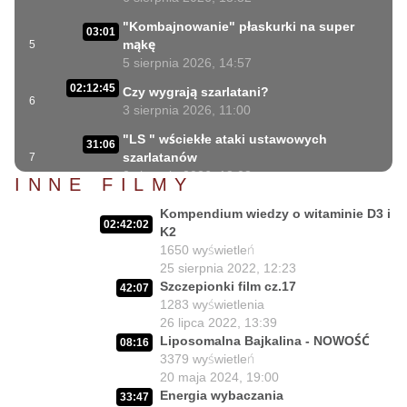
"Kombajnowanie" płaskurki na super
03:01
mąkę
5
5 sierpnia 2026, 14:57
02:12:45
Czy wygrają szarlatani?
6
3 sierpnia 2026, 11:00
"LS " wściekłe ataki ustawowych
31:06
szarlatanów
7
2 sierpnia 2026, 18:08
INNE FILMY
40:34
Lex Szarlatan i Prezydent cd.
Kompendium wiedzy o witaminie D3 i
8
2 sierpnia 2026, 11:09
02:42:02
K2
06:35
1650
wyświetleń
Czego nie może się doczekać dr Suwała?
9
25 sierpnia 2022, 12:23
1 sierpnia 2026, 16:01
Szczepionki film cz.17
42:07
17:10
Szczepionkowa bańka w końcu pękła!
1283
wyświetlenia
10
1 sierpnia 2026, 10:02
26 lipca 2022, 13:39
Liposomalna Bajkalina - NOWOŚĆ
08:16
NIESPODZIANKA u Prezydenta
14:50
3379
wyświetleń
Nawrockiego!!
11
20 maja 2024, 19:00
30 lipca 2026, 15:45
Energia wybaczania
33:47