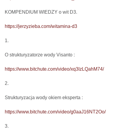
KOMPENDIUM WIEDZY o wit D3.

https://jerzyzieba.com/witamina-d3
1.

O strukturyzatorze wody Visanto :

https://www.bitchute.com/video/xq3IzLQahM74/
2.

Strukturyzacja wody okiem eksperta : 

https://www.bitchute.com/video/g0aaJ16NT2Oo/
3.
