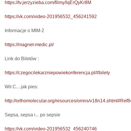
https://tv.jerzyzieba.com/filmy/lqErQyKr8M
https://vk.com/video-201956532_456241592
Informacje o MIM-2

https://magnet-medic.pl/
Link do Biletów : 

https://czegocilekarzniepowiekonferencja.pl/#bilety
Wit C... jak pies: 

http://orthomolecular.org/resources/omns/v18n14.shtml#Ref8
Sepsa, sepsa i... po sepsie 

https://vk.com/video-201956532_456240746