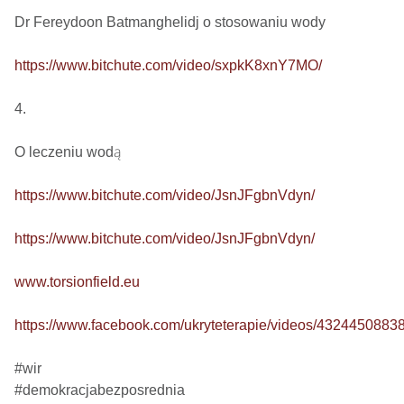
Dr Fereydoon Batmanghelidj o stosowaniu wody

https://www.bitchute.com/video/sxpkK8xnY7MO/
4.

O leczeniu wodą

https://www.bitchute.com/video/JsnJFgbnVdyn/
https://www.bitchute.com/video/JsnJFgbnVdyn/
www.torsionfield.eu
https://www.facebook.com/ukryteterapie/videos/4324450883
#wir

#demokracjabezposrednia
