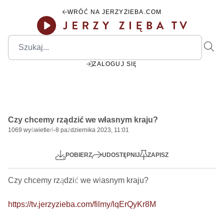
WRÓĆ NA JERZYZIEBA.COM
ZALOGUJ SIĘ
00:00
Play
Mute
Settings
PIP
Ente
Play
Czy chcemy rządzić we własnym kraju?
fulls
1069
wyświetleń
-
8 października 2023, 11:01
POBIERZ
UDOSTĘPNIJ
ZAPISZ
Czy chcemy rządzić we własnym kraju? 

https://tv.jerzyzieba.com/filmy/lqErQyKr8M