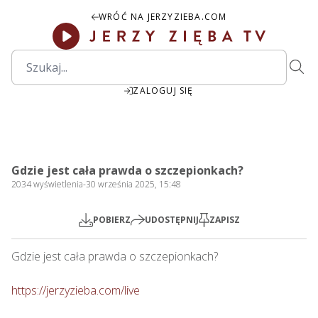
WRÓĆ NA JERZYZIEBA.COM
ZALOGUJ SIĘ
03:50
Play
Mute
Settings
PIP
Ente
Play
Gdzie jest cała prawda o szczepionkach?
fulls
2034
wyświetlenia
-
30 września 2025, 15:48
POBIERZ
UDOSTĘPNIJ
ZAPISZ
Gdzie jest cała prawda o szczepionkach?  

https://jerzyzieba.com/live