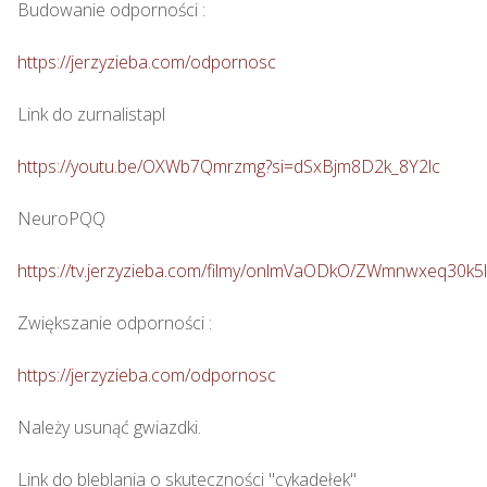
Budowanie odporności : 

https://jerzyzieba.com/odpornosc
Link do zurnalistapl

https://youtu.be/OXWb7Qmrzmg?si=dSxBjm8D2k_8Y2lc
NeuroPQQ

https://tv.jerzyzieba.com/filmy/onlmVaODkO/ZWmnwxeq30
Zwiększanie odporności : 

https://jerzyzieba.com/odpornosc
Należy usunąć gwiazdki.

Link do bleblania o skuteczności "cykadełek"
