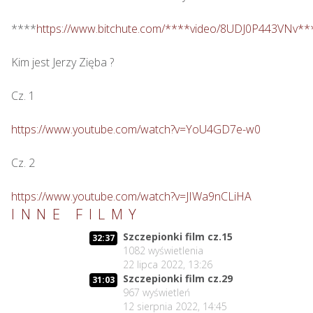
****
https://www.bitchute.com/****video/8UDJ0P443VNv**
Kim jest Jerzy Zięba ? 

Cz. 1

https://www.youtube.com/watch?v=YoU4GD7e-w0
Cz. 2

https://www.youtube.com/watch?v=JIWa9nCLiHA
INNE FILMY
Szczepionki film cz.15
32:37
1082
wyświetlenia
22 lipca 2022, 13:26
Szczepionki film cz.29
31:03
967
wyświetleń
12 sierpnia 2022, 14:45