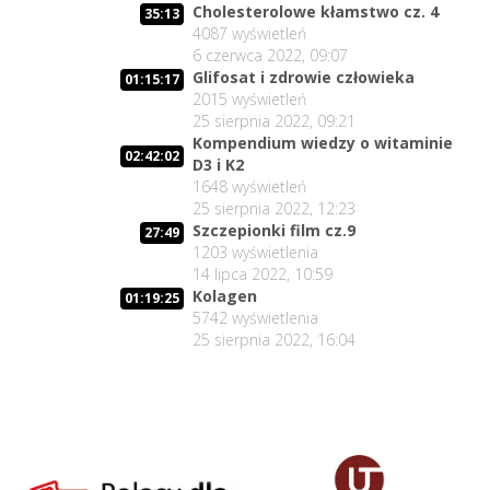
Cholesterolowe kłamstwo cz. 4
35:13
4087
wyświetleń
6 czerwca 2022, 09:07
Glifosat i zdrowie człowieka
01:15:17
2015
wyświetleń
25 sierpnia 2022, 09:21
Kompendium wiedzy o witaminie
02:42:02
D3 i K2
1648
wyświetleń
25 sierpnia 2022, 12:23
Szczepionki film cz.9
27:49
1203
wyświetlenia
14 lipca 2022, 10:59
Kolagen
01:19:25
5742
wyświetlenia
25 sierpnia 2022, 16:04