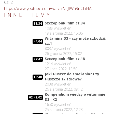
https://www.youtube.com/watch?v=JIWa9nCLiHA
INNE FILMY
Szczepionki film cz.34
33:34
1089
wyświetleń
19 sierpnia 2022, 15:06
Witamina D3 - czy może szkodzić
44:04
cz.1
8037
wyświetleń
26 grudnia 2022, 15:02
Szczepionki film cz.18
47:47
1214
wyświetleń
27 lipca 2022, 13:50
Jaki tłuszcz do smażenia? Czy
13:40
tłuszcze są zdrowe?
2038
wyświetleń
26 sierpnia 2022, 09:12
Kompendium wiedzy o witaminie
02:42:02
D3 i K2
1650
wyświetleń
25 sierpnia 2022, 12:23