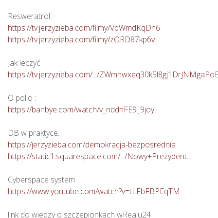
https://tv.jerzyzieba.com/filmy/VbWmdKqDn6
https://tv.jerzyzieba.com/filmy/zORD87kp6v
https://tv.jerzyzieba.com/.../ZWmnwxeq30k5l8gj1DrJNMgaPo
https://banbye.com/watch/v_nddnFE9_9joy
https://jerzyzieba.com/demokracja-bezposrednia
https://static1.squarespace.com/.../Nowy+Prezydent
...

https://www.youtube.com/watch?v=tLFbFBPEqTM