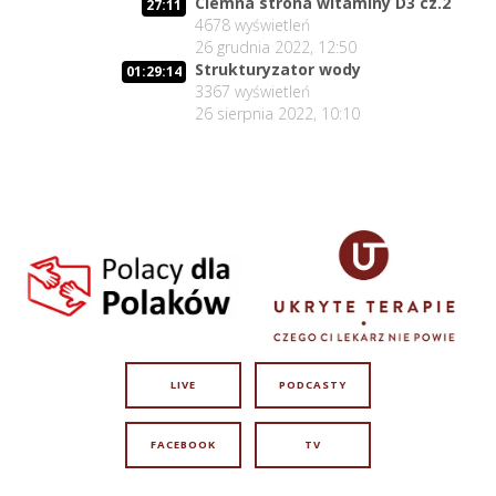
Ciemna strona witaminy D3 cz.2
27:11
4678
wyświetleń
26 grudnia 2022, 12:50
Strukturyzator wody
01:29:14
3367
wyświetleń
26 sierpnia 2022, 10:10
LIVE
PODCASTY
FACEBOOK
TV