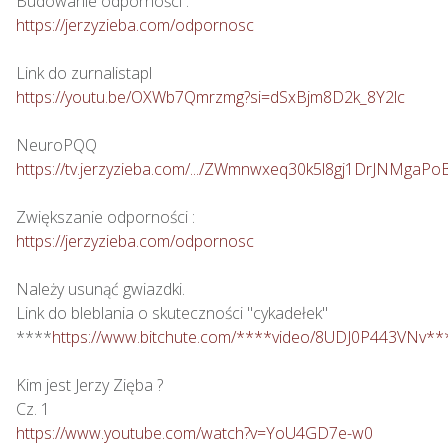
https://jerzyzieba.com/odpornosc
https://youtu.be/OXWb7Qmrzmg?si=dSxBjm8D2k_8Y2lc
https://tv.jerzyzieba.com/.../ZWmnwxeq30k5l8gj1DrJNMgaPo
https://jerzyzieba.com/odpornosc
Należy usunąć gwiazdki.

Link do bleblania o skuteczności "cykadełek"

****
https://www.bitchute.com/****video/8UDJ0P443VNv**
Kim jest Jerzy Zięba ?

https://www.youtube.com/watch?v=YoU4GD7e-w0