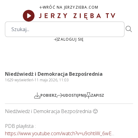
WRÓĆ NA JERZYZIEBA.COM
ZALOGUJ SIĘ
2:04:23
Play
Mute
Settings
PIP
Ente
Play
Niedźwiedż i Demokracja Bezpośrednia
fulls
1629
wyświetleń
-
11 maja 2026, 11:03
POBIERZ
UDOSTĘPNIJ
ZAPISZ
Niedźwiedż i Demokracja Bezpośrednia 🙂

https://www.youtube.com/watch?v=u9ohtiW_6wE
...
