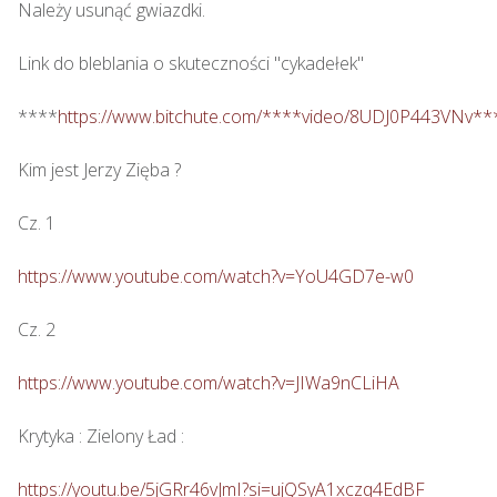
Należy usunąć gwiazdki.

Link do bleblania o skuteczności "cykadełek"

****
https://www.bitchute.com/****video/8UDJ0P443VNv**
Kim jest Jerzy Zięba ? 

Cz. 1

https://www.youtube.com/watch?v=YoU4GD7e-w0
Cz. 2

https://www.youtube.com/watch?v=JIWa9nCLiHA
Krytyka : Zielony Ład : 

https://youtu.be/5jGRr46vJmI?si=ujQSyA1xczq4EdBF