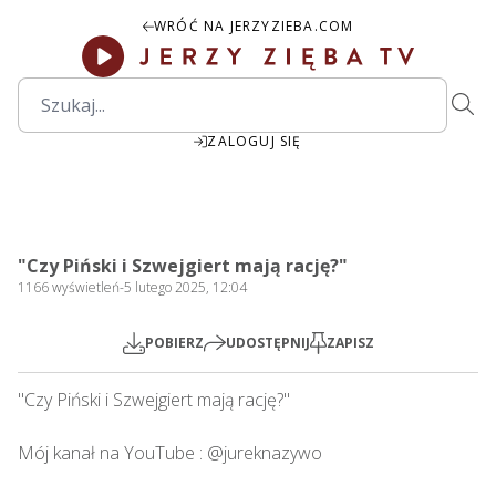
WRÓĆ NA JERZYZIEBA.COM
ZALOGUJ SIĘ
1:01:40
Play
Mute
Settings
PIP
Ente
Play
"Czy Piński i Szwejgiert mają rację?"
fulls
1166
wyświetleń
-
5 lutego 2025, 12:04
POBIERZ
UDOSTĘPNIJ
ZAPISZ
"Czy Piński i Szwejgiert mają rację?"           

Mój kanał na YouTube : @jureknazywo
