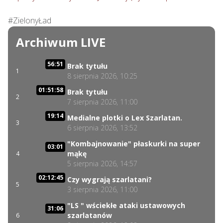
#ZielonyŁad
Archiwum LIVE
56:51
Brak tytułu
1
8 sierpnia 2026, 10:25
01:51:58
Brak tytułu
2
7 sierpnia 2026, 11:00
19:14
Medialne plotki o Lex Szarlatan.
3
6 sierpnia 2026, 13:52
"Kombajnowanie" płaskurki na super
03:01
mąkę
4
5 sierpnia 2026, 14:57
02:12:45
Czy wygrają szarlatani?
5
3 sierpnia 2026, 11:00
"LS " wściekłe ataki ustawowych
31:06
szarlatanów
6