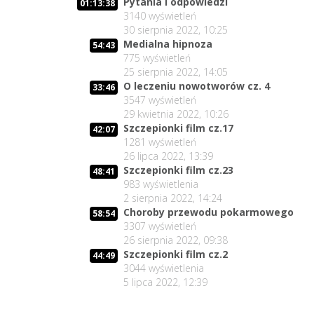
Pytania i odpowiedzi
01:13:38
3140
wyświetleń
30 sierpnia 2022, 10:25
Medialna hipnoza
54:43
775
wyświetleń
25 sierpnia 2022, 14:05
O leczeniu nowotworów cz. 4
33:46
3547
wyświetleń
29 kwietnia 2022, 10:26
Szczepionki film cz.17
42:07
1281
wyświetleń
26 lipca 2022, 13:39
Szczepionki film cz.23
48:41
983
wyświetlenia
2 sierpnia 2022, 14:24
Choroby przewodu pokarmowego
58:54
3307
wyświetleń
26 sierpnia 2022, 09:38
Szczepionki film cz.2
44:49
3044
wyświetlenia
5 lipca 2022, 12:39