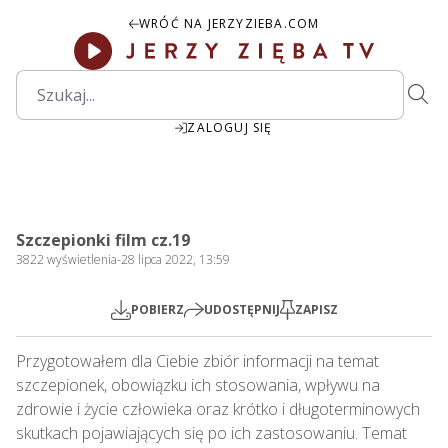
WRÓĆ NA JERZYZIEBA.COM
ZALOGUJ SIĘ
53:40
Play
Mute
Settings
PIP
Ente
Play
Szczepionki film cz.19
fulls
3822
wyświetlenia
-
28 lipca 2022, 13:59
POBIERZ
UDOSTĘPNIJ
ZAPISZ
Przygotowałem dla Ciebie zbiór informacji na temat 
szczepionek, obowiązku ich stosowania, wpływu na 
zdrowie i życie człowieka oraz krótko i długoterminowych 
skutkach pojawiających się po ich zastosowaniu. Temat 