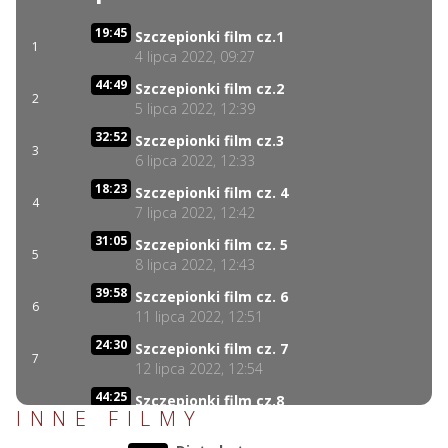
19:45
Szczepionki film cz.1
1
4 lipca 2022, 09:27
44:49
Szczepionki film cz.2
2
5 lipca 2022, 12:39
32:52
Szczepionki film cz.3
3
6 lipca 2022, 12:33
18:23
Szczepionki film cz. 4
4
7 lipca 2022, 12:42
31:05
Szczepionki film cz. 5
5
8 lipca 2022, 12:43
39:58
Szczepionki film cz. 6
6
11 lipca 2022, 12:51
24:30
Szczepionki film cz. 7
7
12 lipca 2022, 12:54
44:25
Szczepionki film cz.8
8
INNE FILMY
13 lipca 2022, 12:58