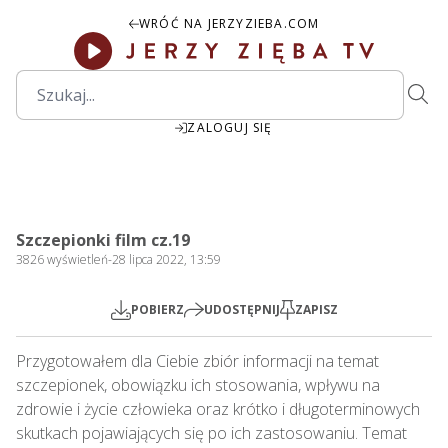
WRÓĆ NA JERZYZIEBA.COM
ZALOGUJ SIĘ
53:40
Play
Mute
Settings
PIP
Ente
Play
Szczepionki film cz.19
fulls
3826
wyświetleń
-
28 lipca 2022, 13:59
POBIERZ
UDOSTĘPNIJ
ZAPISZ
Przygotowałem dla Ciebie zbiór informacji na temat 
szczepionek, obowiązku ich stosowania, wpływu na 
zdrowie i życie człowieka oraz krótko i długoterminowych 
skutkach pojawiających się po ich zastosowaniu. Temat 