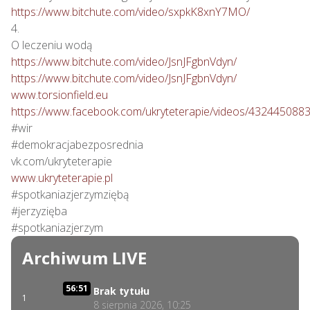
https://www.bitchute.com/video/sxpkK8xnY7MO/
4.

https://www.bitchute.com/video/JsnJFgbnVdyn/
https://www.bitchute.com/video/JsnJFgbnVdyn/
www.torsionfield.eu
https://www.facebook.com/ukryteterapie/videos/432445088
#wir

#demokracjabezposrednia

www.ukryteterapie.pl
#spotkaniazjerzymziębą

#jerzyzięba

#spotkaniazjerzym
Archiwum LIVE
56:51
Brak tytułu
1
8 sierpnia 2026, 10:25