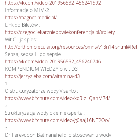
https://vk.com/video-201956532_456241592
https://magnet-medic.pl/
https://czegocilekarzniepowiekonferencja.pl/#bilety
http://orthomolecular.org/resources/omns/v18n14.shtml#Re
https://vk.com/video-201956532_456240746
https://jerzyzieba.com/witamina-d3
1.

https://www.bitchute.com/video/xq3IzLQahM74/
2.

https://www.bitchute.com/video/g0aaJ16NT2Oo/
3.
