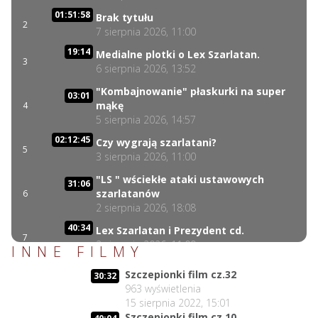
01:51:58
Brak tytułu
2
7 sierpnia 2026, 11:00
19:14
Medialne plotki o Lex Szarlatan.
3
6 sierpnia 2026, 13:52
"Kombajnowanie" płaskurki na super
03:01
mąkę
4
5 sierpnia 2026, 14:57
02:12:45
Czy wygrają szarlatani?
5
3 sierpnia 2026, 11:00
"LS " wściekłe ataki ustawowych
31:06
szarlatanów
6
2 sierpnia 2026, 18:08
40:34
Lex Szarlatan i Prezydent cd.
7
2 sierpnia 2026, 11:09
INNE FILMY
Czego nie może się doczekać dr
06:35
Szczepionki film cz.32
30:32
Suwała?
8
963
wyświetlenia
1 sierpnia 2026, 16:01
15 sierpnia 2022, 15:01
17:10
Szczepionki film cz.10