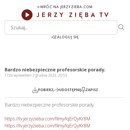
WRÓĆ NA JERZYZIEBA.COM
ZALOGUJ SIĘ
29:56
Play
Mute
Settings
PIP
Ente
Play
Bardzo niebezpieczne profesorskie porady.
fulls
1726
wyświetleń
-
2 grudnia 2023, 20:03
POBIERZ
UDOSTĘPNIJ
ZAPISZ
Bardzo niebezpieczne profesorskie porady.

https://tv.jerzyzieba.com/filmy/lqErQyKr8M
https://tv.jerzyzieba.com/filmy/lqErQyKr8M