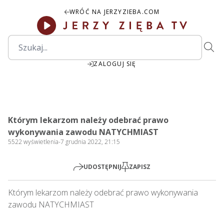
WRÓĆ NA JERZYZIEBA.COM
ZALOGUJ SIĘ
00:00
Play
Mute
Settings
PIP
Ente
Play
Którym lekarzom należy odebrać prawo
fulls
wykonywania zawodu NATYCHMIAST
5522
wyświetlenia
-
7 grudnia 2022, 21:15
UDOSTĘPNIJ
ZAPISZ
Którym lekarzom należy odebrać prawo wykonywania 
zawodu NATYCHMIAST   
