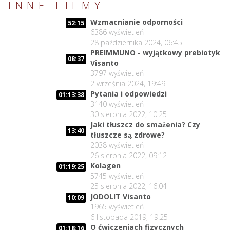
INNE FILMY
Wzmacnianie odporności
52:15
6386
wyświetleń
28 października 2024, 06:45
PREIMMUNO - wyjątkowy prebiotyk
08:37
Visanto
3797
wyświetleń
2 września 2024, 19:49
Pytania i odpowiedzi
01:13:38
3140
wyświetleń
30 sierpnia 2022, 10:25
Jaki tłuszcz do smażenia? Czy
13:40
tłuszcze są zdrowe?
2038
wyświetleń
26 sierpnia 2022, 09:12
Kolagen
01:19:25
5745
wyświetleń
25 sierpnia 2022, 16:04
JODOLIT Visanto
10:09
1965
wyświetleń
6 listopada 2019, 19:25
O ćwiczeniach fizycznych
01:18:16