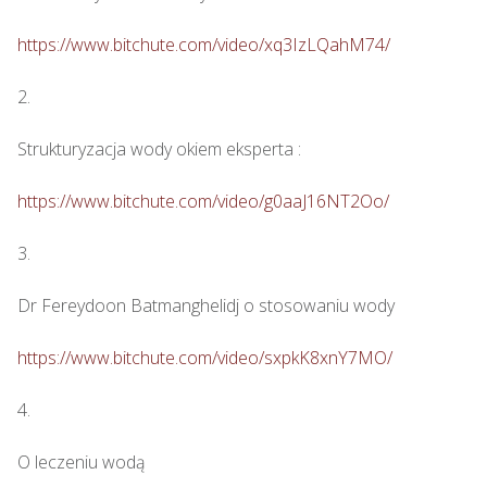
https://www.bitchute.com/video/xq3IzLQahM74/
2.

Strukturyzacja wody okiem eksperta : 

https://www.bitchute.com/video/g0aaJ16NT2Oo/
3.

Dr Fereydoon Batmanghelidj o stosowaniu wody

https://www.bitchute.com/video/sxpkK8xnY7MO/
4.

O leczeniu wodą
