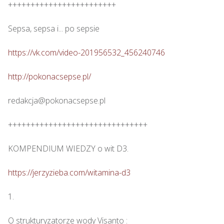
++++++++++++++++++++++++

Sepsa, sepsa i... po sepsie 

https://vk.com/video-201956532_456240746
http://pokonacsepse.pl/
redakcja@pokonacsepse.pl

+++++++++++++++++++++++++++++++

KOMPENDIUM WIEDZY o wit D3.

https://jerzyzieba.com/witamina-d3
1.

O strukturyzatorze wody Visanto :
