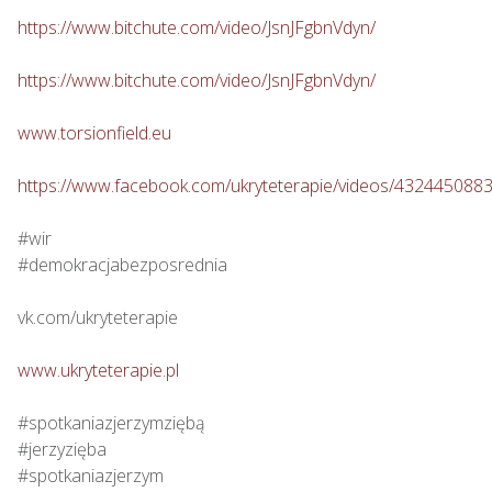
https://www.bitchute.com/video/JsnJFgbnVdyn/
https://www.bitchute.com/video/JsnJFgbnVdyn/
www.torsionfield.eu
https://www.facebook.com/ukryteterapie/videos/432445088
#wir

#demokracjabezposrednia

vk.com/ukryteterapie

www.ukryteterapie.pl
#spotkaniazjerzymziębą

#jerzyzięba

#spotkaniazjerzym