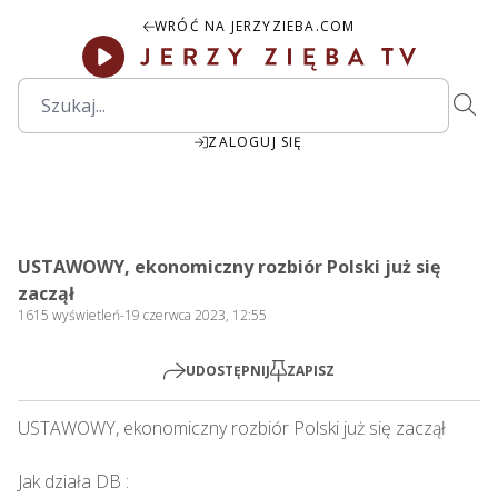
WRÓĆ NA JERZYZIEBA.COM
ZALOGUJ SIĘ
00:00
Play
Mute
Settings
PIP
Ente
Play
USTAWOWY, ekonomiczny rozbiór Polski już się
fulls
zaczął
1615
wyświetleń
-
19 czerwca 2023, 12:55
UDOSTĘPNIJ
ZAPISZ
USTAWOWY, ekonomiczny rozbiór Polski już się zaczął    

Jak działa DB : 
