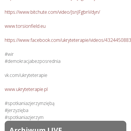
https://www.bitchute.com/video/JsnJFgbnVdyn/
www.torsionfield.eu
https://www.facebook.com/ukryteterapie/videos/432445088
#wir

#demokracjabezposrednia

vk.com/ukryteterapie

www.ukryteterapie.pl
#spotkaniazjerzymziębą

#jerzyzięba

#spotkaniazjerzym
Archiwum LIVE