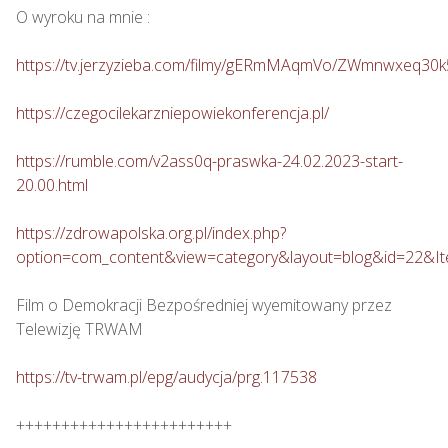
O wyroku na mnie : 

https://tv.jerzyzieba.com/filmy/gERmMAqmVo/ZWmnwxeq30
https://czegocilekarzniepowiekonferencja.pl/
https://rumble.com/v2ass0q-praswka-24.02.2023-start-
20.00.html
https://zdrowapolska.org.pl/index.php?
option=com_content&view=category&layout=blog&id=22&I
Film o Demokracji Bezpośredniej wyemitowany przez 
Telewizję TRWAM

https://tv-trwam.pl/epg/audycja/prg.117538
++++++++++++++++++++++++
