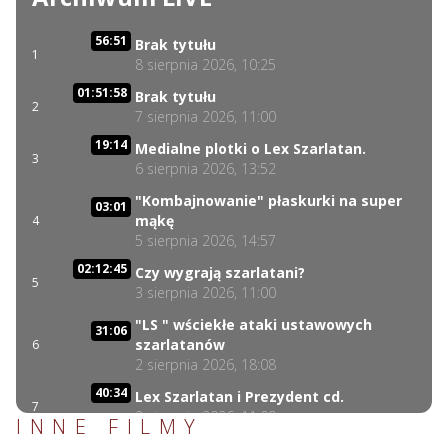
56:51
Brak tytułu
1
8 sierpnia 2026, 10:25
01:51:58
Brak tytułu
2
7 sierpnia 2026, 11:00
19:14
Medialne plotki o Lex Szarlatan.
3
6 sierpnia 2026, 13:52
"Kombajnowanie" płaskurki na super
03:01
mąkę
4
5 sierpnia 2026, 14:57
02:12:45
Czy wygrają szarlatani?
5
3 sierpnia 2026, 11:00
"LS " wściekłe ataki ustawowych
31:06
szarlatanów
6
2 sierpnia 2026, 18:08
40:34
Lex Szarlatan i Prezydent cd.
7
2 sierpnia 2026, 11:09
INNE FILMY