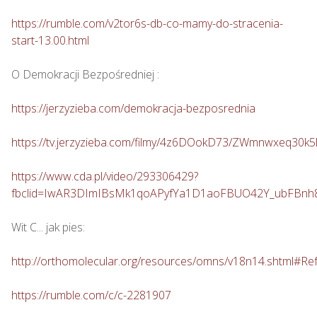
https://rumble.com/v2tor6s-db-co-mamy-do-stracenia-
start-13.00.html
O Demokracji Bezpośredniej : 

https://jerzyzieba.com/demokracja-bezposrednia
https://tv.jerzyzieba.com/filmy/4z6DOokD73/ZWmnwxeq30
https://www.cda.pl/video/293306429?
fbclid=IwAR3DImIBsMk1qoAPyfYa1D1aoFBUO42Y_ubFBn
Wit C... jak pies: 

http://orthomolecular.org/resources/omns/v18n14.shtml#Re
https://rumble.com/c/c-2281907