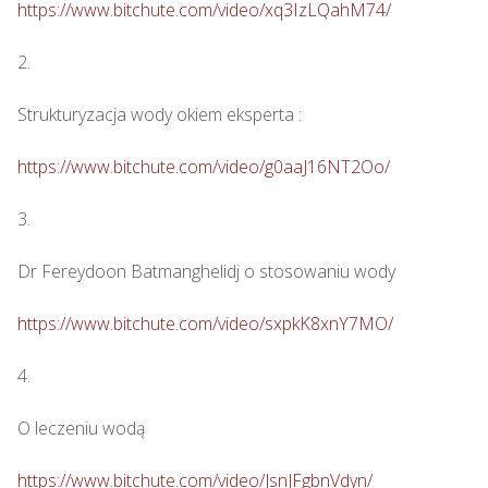
https://www.bitchute.com/video/xq3IzLQahM74/
2.

Strukturyzacja wody okiem eksperta : 

https://www.bitchute.com/video/g0aaJ16NT2Oo/
3.

Dr Fereydoon Batmanghelidj o stosowaniu wody

https://www.bitchute.com/video/sxpkK8xnY7MO/
4.

O leczeniu wodą

https://www.bitchute.com/video/JsnJFgbnVdyn/