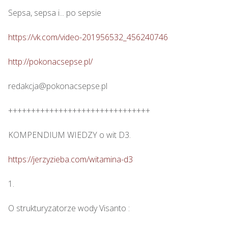
Sepsa, sepsa i... po sepsie 

https://vk.com/video-201956532_456240746
http://pokonacsepse.pl/
redakcja@pokonacsepse.pl

+++++++++++++++++++++++++++++++

KOMPENDIUM WIEDZY o wit D3.

https://jerzyzieba.com/witamina-d3
1.

O strukturyzatorze wody Visanto :
