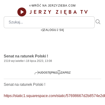
WRÓĆ NA JERZYZIEBA.COM
ZALOGUJ SIĘ
00:00
Play
Mute
Settings
PIP
Ente
Play
Senat na ratunek Polski !
fulls
1519
wyświetleń
-
18 lipca 2023, 13:08
UDOSTĘPNIJ
ZAPISZ
Senat na ratunek Polski !    

https://static1.squarespace.com/static/57698667d2b8574