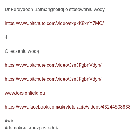
Dr Fereydoon Batmanghelidj o stosowaniu wody

https://www.bitchute.com/video/sxpkK8xnY7MO/
4.

O leczeniu wodą

https://www.bitchute.com/video/JsnJFgbnVdyn/
https://www.bitchute.com/video/JsnJFgbnVdyn/
www.torsionfield.eu
https://www.facebook.com/ukryteterapie/videos/4324450883
#wir

#demokracjabezposrednia
