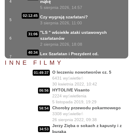
mąkę
4
5 sierpnia 2026, 14:57
02:12:45
Czy wygrają szarlatani?
5
3 sierpnia 2026, 11:00
"LS " wściekłe ataki ustawowych
31:06
szarlatanów
6
2 sierpnia 2026, 18:08
40:34
Lex Szarlatan i Prezydent cd.
7
2 sierpnia 2026, 11:09
INNE FILMY
06:35
Czego nie może się doczekać dr Suwała?
O leczeniu nowotworów cz. 5
8
01:49:37
1 sierpnia 2026, 16:01
6431
wyświetleń
17:10
30 kwietnia 2022, 10:42
Szczepionkowa bańka w końcu pękła!
9
HYTOLIVE Visanto
1 sierpnia 2026, 10:02
06:56
2224
wyświetlenia
NIESPODZIANKA u Prezydenta
5 listopada 2019, 19:29
14:50
Nawrockiego!!
10
Choroby przewodu pokarmowego
58:54
30 lipca 2026, 15:45
3308
wyświetleń
26 sierpnia 2022, 09:38
Czy Prezydent uratuje chorych
02:12:04
Jerzy Zięba o sokach z kapusty i z
Polaków?
11
34:53
buraka