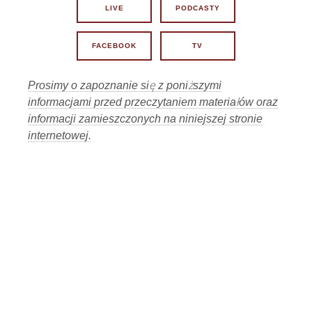
LIVE
PODCASTY
02:02:03
Lekarze contra Polacy?
19
15 lipca 2026, 11:01
FACEBOOK
TV
Losy Lex Szarlatan w rękach Senatu i
02:07:47
Prezydenta.
20
13 lipca 2026, 11:01
Prosimy o zapoznanie się z poniższymi
informacjami przed przeczytaniem materiałów oraz
02:06:08
Dlaczego tak bardzo boją się prawdy?
21
informacji zamieszczonych na niniejszej stronie
6 lipca 2026, 11:00
internetowej.
Czy z Krakowa wyjdzie iskra do
02:09:49
wolności Polski?
22
3 lipca 2026, 11:01
58:45
Gdzie kucharek sześć... :-)
23
1 lipca 2026, 12:01
02:07:34
Czy życie Polaka cokolwiek znaczy ?
24
29 czerwca 2026, 11:00
02:10:49
Patrzą i nie widzą czy nie chcą widzieć?
25
26 czerwca 2026, 11:01
Kto niszczy zaufanie Polaków do
01:36:43