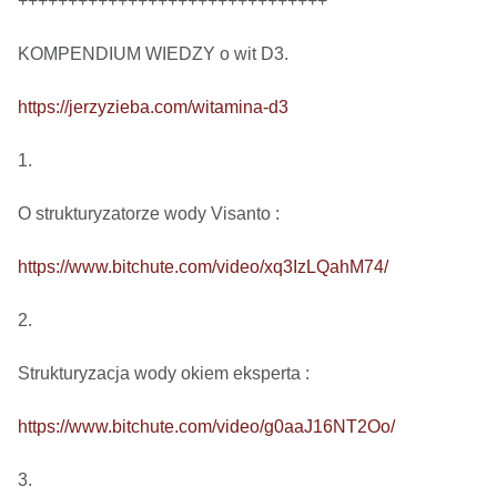
+++++++++++++++++++++++++++++++

KOMPENDIUM WIEDZY o wit D3.

https://jerzyzieba.com/witamina-d3
1.

O strukturyzatorze wody Visanto :

https://www.bitchute.com/video/xq3IzLQahM74/
2.

Strukturyzacja wody okiem eksperta : 

https://www.bitchute.com/video/g0aaJ16NT2Oo/
3.
