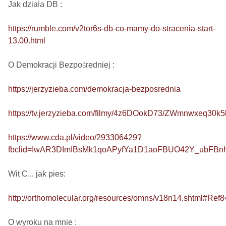
Jak działa DB : 

https://rumble.com/v2tor6s-db-co-mamy-do-stracenia-start-
13.00.html
O Demokracji Bezpośredniej : 

https://jerzyzieba.com/demokracja-bezposrednia
https://tv.jerzyzieba.com/filmy/4z6DOokD73/ZWmnwxeq30
https://www.cda.pl/video/293306429?
fbclid=IwAR3DImIBsMk1qoAPyfYa1D1aoFBUO42Y_ubFB
Wit C... jak pies: 

http://orthomolecular.org/resources/omns/v18n14.shtml#Ref8
O wyroku na mnie : 
