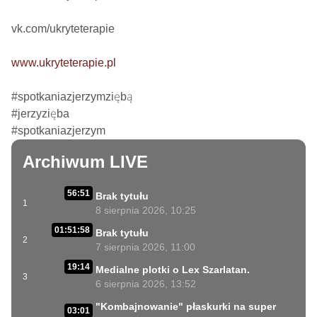
vk.com/ukryteterapie

www.ukryteterapie.pl
#spotkaniazjerzymziębą

#jerzyzięba

#spotkaniazjerzym
Archiwum LIVE
56:51
Brak tytułu
1
8 sierpnia 2026, 10:25
01:51:58
Brak tytułu
2
7 sierpnia 2026, 11:00
19:14
Medialne plotki o Lex Szarlatan.
3
6 sierpnia 2026, 13:52
"Kombajnowanie" płaskurki na super
03:01