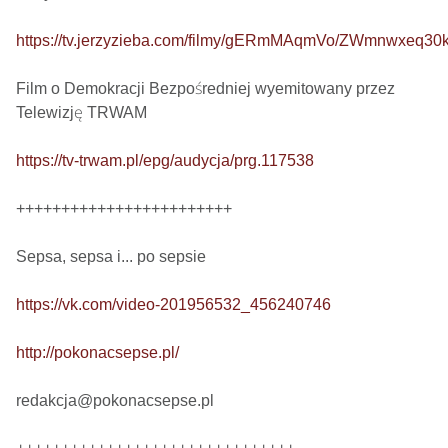
https://tv.jerzyzieba.com/filmy/gERmMAqmVo/ZWmnwxeq3
Film o Demokracji Bezpośredniej wyemitowany przez 
Telewizję TRWAM

https://tv-trwam.pl/epg/audycja/prg.117538
++++++++++++++++++++++++

Sepsa, sepsa i... po sepsie 

https://vk.com/video-201956532_456240746
http://pokonacsepse.pl/
redakcja@pokonacsepse.pl
