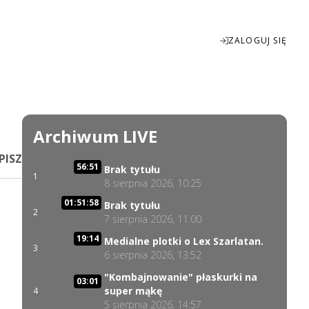
ZALOGUJ SIĘ
Enter
fullscreen
Archiwum LIVE
PISZ
56:51
Brak tytułu
1
8 sierpnia 2026, 10:25
01:51:58
Brak tytułu
2
7 sierpnia 2026, 11:00
19:14
Medialne plotki o Lex Szarlatan.
3
6 sierpnia 2026, 13:52
"Kombajnowanie" płaskurki na
03:01
super mąkę
4
5 sierpnia 2026, 14:57