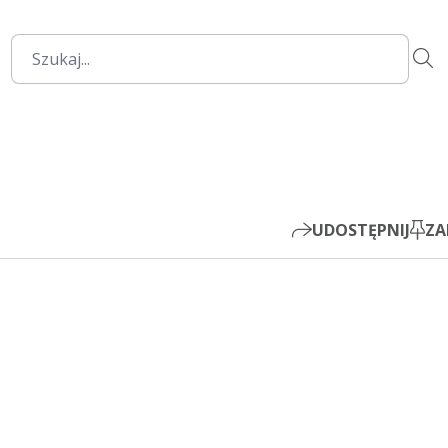
00:00
Mute
Settings
PIP
Play
UDOSTĘPNIJ
ZA