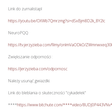
Link do zurnalistapl

https://youtu.be/OXWb7Qmrzmg?si=dSxBjm8D2k_8Y2lc
NeuroPQQ

https://tv.jerzyzieba.com/filmy/onlmVaODkO/ZWmnwxeq
Zwiększanie odporności : 

https://jerzyzieba.com/odpornosc
Należy usunąć gwiazdki.

Link do bleblania o skuteczności "cykadełek"

****
https://www.bitchute.com/****video/8UDJ0P443VNv