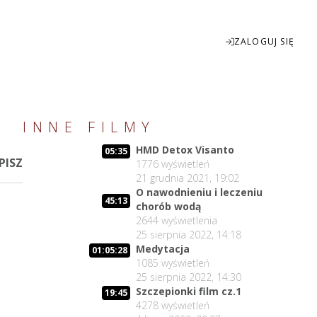
ZALOGUJ SIĘ
Enter
INNE FILMY
fullscreen
HMD Detox Visanto
05:35
PISZ
1776
wyświetleń
21 grudnia 2021, 19:02
O nawodnieniu i leczeniu
45:13
chorób wodą
2644
wyświetlenia
25 sierpnia 2022, 14:18
Medytacja
01:05:28
1085
wyświetleń
25 sierpnia 2022, 14:30
Szczepionki film cz.1
19:45
4278
wyświetleń