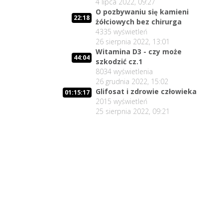
4 lipca 2022, 09:27
O pozbywaniu się kamieni
22:18
żółciowych bez chirurga
4335
wyświetleń
26 sierpnia 2022, 13:01
Witamina D3 - czy może
44:04
szkodzić cz.1
8034
wyświetlenia
26 grudnia 2022, 15:02
Glifosat i zdrowie człowieka
01:15:17
2015
wyświetleń
25 sierpnia 2022, 09:21