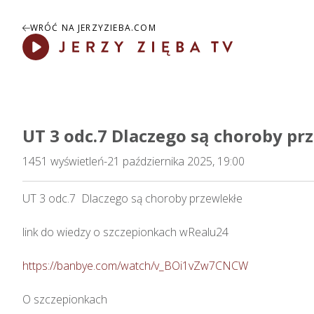
WRÓĆ NA JERZYZIEBA.COM
Play
UT 3 odc.7 Dlaczego są choroby pr
1451
wyświetleń
-
21 października 2025, 19:00
UT 3 odc.7  Dlaczego są choroby przewlekłe   

link do wiedzy o szczepionkach wRealu24 

https://banbye.com/watch/v_BOi1vZw7CNCW
O szczepionkach
