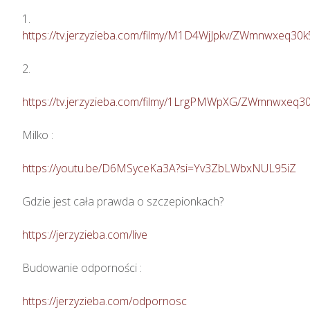
https://tv.jerzyzieba.com/filmy/M1D4WjJpkv/ZWmnwxeq3
2. 

https://tv.jerzyzieba.com/filmy/1LrgPMWpXG/ZWmnwxeq
Milko : 

https://youtu.be/D6MSyceKa3A?si=Yv3ZbLWbxNUL95iZ
Gdzie jest cała prawda o szczepionkach?  

https://jerzyzieba.com/live
Budowanie odporności : 

https://jerzyzieba.com/odpornosc