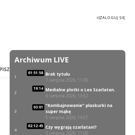
ZALOGUJ SIĘ
Enter
fullscreen
Archiwum LIVE
PISZ
01:51:58
Brak tytułu
1
7 sierpnia 2026, 11:00
19:14
Medialne plotki o Lex Szarlatan.
2
6 sierpnia 2026, 13:52
"Kombajnowanie" płaskurki na
03:01
super mąkę
3
5 sierpnia 2026, 14:57
02:12:45
Czy wygrają szarlatani?
4
3 sierpnia 2026, 11:00