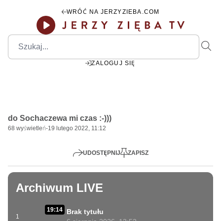
WRÓĆ NA JERZYZIEBA.COM
ZALOGUJ SIĘ
00:00
Play
Mute
Settings
PIP
Ente
Play
do Sochaczewa mi czas :-)))
fulls
68
wyświetleń
-
19 lutego 2022, 11:12
UDOSTĘPNIJ
ZAPISZ
Archiwum LIVE
19:14
Brak tytułu
1