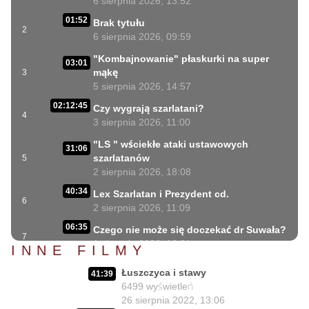
6 sierpnia 2026, 13:52
01:52
Brak tytułu
2
6 sierpnia 2026, 09:59
"Kombajnowanie" płaskurki na super
03:01
mąkę
3
5 sierpnia 2026, 14:57
02:12:45
Czy wygrają szarlatani?
4
3 sierpnia 2026, 11:00
"LS " wściekłe ataki ustawowych
31:06
szarlatanów
5
2 sierpnia 2026, 18:08
40:34
Lex Szarlatan i Prezydent cd.
6
2 sierpnia 2026, 11:09
06:35
Czego nie może się doczekać dr Suwała?
7
1 sierpnia 2026, 16:01
INNE FILMY
17:10
Szczepionkowa bańka w końcu pękła!
Łuszczyca i stawy
8
41:39
1 sierpnia 2026, 10:02
6499
wyświetleń
26 sierpnia 2022, 13:06
NIESPODZIANKA u Prezydenta
14:50