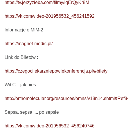
https://tv.jerzyzieba.com/filmy/lqErQyKr8M
https://vk.com/video-201956532_456241592
Informacje o MIM-2

https://magnet-medic.pl/
Link do Biletów : 

https://czegocilekarzniepowiekonferencja.pl/#bilety
Wit C... jak pies: 

http://orthomolecular.org/resources/omns/v18n14.shtml#Ref8
Sepsa, sepsa i... po sepsie 

https://vk.com/video-201956532_456240746