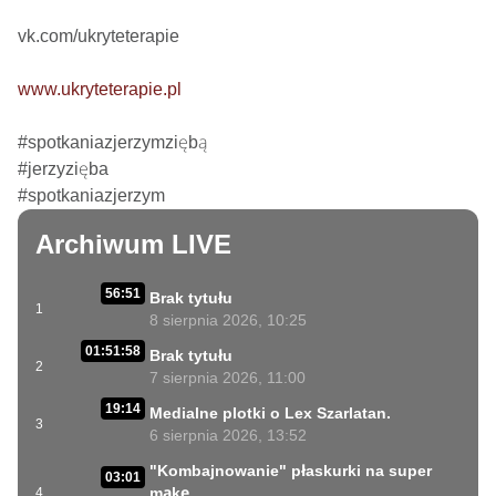
vk.com/ukryteterapie

www.ukryteterapie.pl
#spotkaniazjerzymziębą

#jerzyzięba

#spotkaniazjerzym
Archiwum LIVE
56:51
Brak tytułu
1
8 sierpnia 2026, 10:25
01:51:58
Brak tytułu
2
7 sierpnia 2026, 11:00
19:14
Medialne plotki o Lex Szarlatan.
3
6 sierpnia 2026, 13:52
"Kombajnowanie" płaskurki na super
03:01
mąkę
4