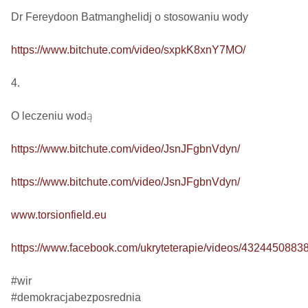
Dr Fereydoon Batmanghelidj o stosowaniu wody

https://www.bitchute.com/video/sxpkK8xnY7MO/
4.

O leczeniu wodą

https://www.bitchute.com/video/JsnJFgbnVdyn/
https://www.bitchute.com/video/JsnJFgbnVdyn/
www.torsionfield.eu
https://www.facebook.com/ukryteterapie/videos/4324450883
#wir

#demokracjabezposrednia
