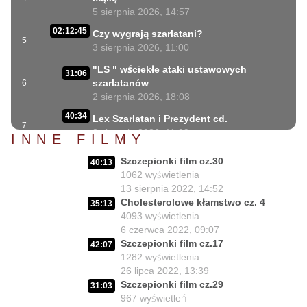
5 sierpnia 2026, 14:57
02:12:45
Czy wygrają szarlatani?
5
3 sierpnia 2026, 11:00
"LS " wściekłe ataki ustawowych
31:06
szarlatanów
6
2 sierpnia 2026, 18:08
40:34
Lex Szarlatan i Prezydent cd.
7
2 sierpnia 2026, 11:09
INNE FILMY
06:35
Czego nie może się doczekać dr Suwała?
Szczepionki film cz.30
8
40:13
1 sierpnia 2026, 16:01
1062
wyświetlenia
17:10
13 sierpnia 2022, 14:52
Szczepionkowa bańka w końcu pękła!
9
Cholesterolowe kłamstwo cz. 4
1 sierpnia 2026, 10:02
35:13
4093
wyświetlenia
NIESPODZIANKA u Prezydenta
6 czerwca 2022, 09:07
14:50
Nawrockiego!!
10
Szczepionki film cz.17
42:07
30 lipca 2026, 15:45
1282
wyświetlenia
26 lipca 2022, 13:39
Czy Prezydent uratuje chorych
02:12:04
Szczepionki film cz.29
31:03
Polaków?
11
967
wyświetleń
29 lipca 2026, 11:00