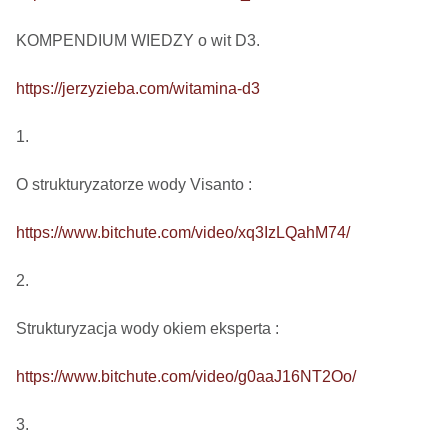
KOMPENDIUM WIEDZY o wit D3.

https://jerzyzieba.com/witamina-d3
1.

O strukturyzatorze wody Visanto :

https://www.bitchute.com/video/xq3IzLQahM74/
2.

Strukturyzacja wody okiem eksperta : 

https://www.bitchute.com/video/g0aaJ16NT2Oo/
3.
