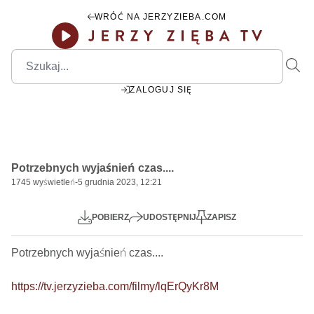
WRÓĆ NA JERZYZIEBA.COM
ZALOGUJ SIĘ
00:00
Play
Mute
Settings
PIP
Ente
Play
Potrzebnych wyjaśnień czas....
fulls
1745
wyświetleń
-
5 grudnia 2023, 12:21
POBIERZ
UDOSTĘPNIJ
ZAPISZ
Potrzebnych wyjaśnień czas....  

https://tv.jerzyzieba.com/filmy/lqErQyKr8M