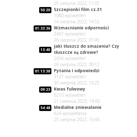
25 sierpnia 2022, 11:07
Szczepionki film cz.31
50:20
1080
wyświetleń
14 sierpnia 2022, 14:52
Wzmacnianie odporności
01:33:36
2467
wyświetleń
26 sierpnia 2022, 07:45
Jaki tłuszcz do smażenia? Czy
13:40
tłuszcze są zdrowe?
2036
wyświetleń
26 sierpnia 2022, 09:12
Pytania i odpowiedzi
01:13:38
3137
wyświetleń
30 sierpnia 2022, 10:25
Kwas fulwowy
09:23
6210
wyświetleń
21 czerwca 2023, 19:00
Medialne zniewalanie
54:48
624
wyświetlenia
25 sierpnia 2022, 15:48