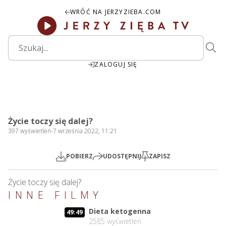
WRÓĆ NA JERZYZIEBA.COM
ZALOGUJ SIĘ
00:00
Play
Mute
Settings
PIP
Ente
Play
Życie toczy się dalej?
fulls
397
wyświetleń
-
7 września 2022, 11:21
POBIERZ
UDOSTĘPNIJ
ZAPISZ
Życie toczy się dalej?
INNE FILMY
Dieta ketogenna
49:49
2585
wyświetleń