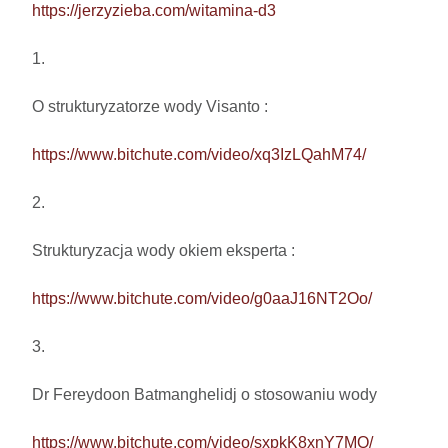
https://jerzyzieba.com/witamina-d3
1.

O strukturyzatorze wody Visanto :

https://www.bitchute.com/video/xq3IzLQahM74/
2.

Strukturyzacja wody okiem eksperta : 

https://www.bitchute.com/video/g0aaJ16NT2Oo/
3.

Dr Fereydoon Batmanghelidj o stosowaniu wody

https://www.bitchute.com/video/sxpkK8xnY7MO/