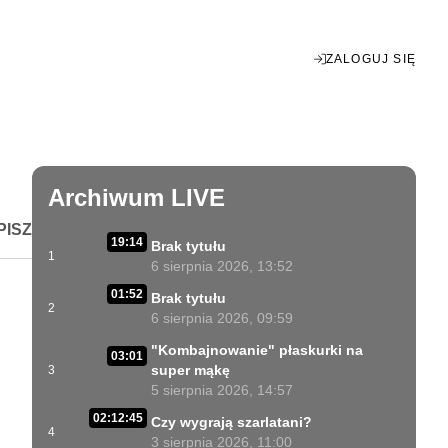
ZALOGUJ SIĘ
Enter
fullscreen
Archiwum LIVE
PISZ
19:14
Brak tytułu
1
6 sierpnia 2026, 13:52
01:52
Brak tytułu
2
6 sierpnia 2026, 09:59
"Kombajnowanie" płaskurki na
03:01
super mąkę
3
5 sierpnia 2026, 14:57
02:12:45
Czy wygrają szarlatani?
4
3 sierpnia 2026, 11:00