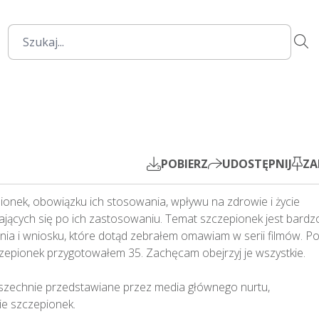
45:25
Mute
Settings
PIP
Play
POBIERZ
UDOSTĘPNIJ
ZA
ionek, obowiązku ich stosowania, wpływu na zdrowie i życie 
ających się po ich zastosowaniu. Temat szczepionek jest bardzo
ia i wniosku, które dotąd zebrałem omawiam w serii filmów. Pon
epionek przygotowałem 35. Zachęcam obejrzyj je wszystkie.

wszechnie przedstawiane przez media głównego nurtu, 
szczepionek.
