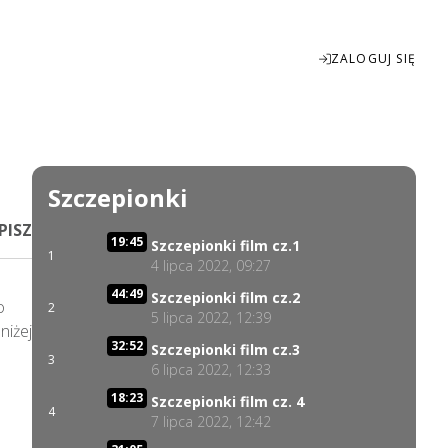
ZALOGUJ SIĘ
Enter
fullscreen
Szczepionki
PISZ
19:45
Szczepionki film cz.1
1
4 lipca 2022, 09:27
44:49
Szczepionki film cz.2
 
2
5 lipca 2022, 12:39
iżej 
32:52
Szczepionki film cz.3
3
6 lipca 2022, 12:33
18:23
Szczepionki film cz. 4
4
7 lipca 2022, 12:42