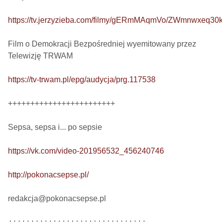
https://tv.jerzyzieba.com/filmy/gERmMAqmVo/ZWmnwxeq3
Film o Demokracji Bezpośredniej wyemitowany przez 
Telewizję TRWAM

https://tv-trwam.pl/epg/audycja/prg.117538
++++++++++++++++++++++++

Sepsa, sepsa i... po sepsie 

https://vk.com/video-201956532_456240746
http://pokonacsepse.pl/
redakcja@pokonacsepse.pl
