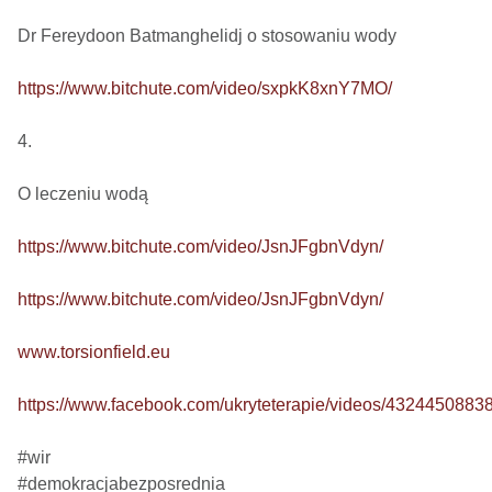
Dr Fereydoon Batmanghelidj o stosowaniu wody

https://www.bitchute.com/video/sxpkK8xnY7MO/
4.

O leczeniu wodą

https://www.bitchute.com/video/JsnJFgbnVdyn/
https://www.bitchute.com/video/JsnJFgbnVdyn/
www.torsionfield.eu
https://www.facebook.com/ukryteterapie/videos/4324450883
#wir

#demokracjabezposrednia
