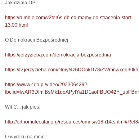
Jak działa DB : 

https://rumble.com/v2tor6s-db-co-mamy-do-stracenia-start-
13.00.html
O Demokracji Bezpośredniej : 

https://jerzyzieba.com/demokracja-bezposrednia
https://tv.jerzyzieba.com/filmy/4z6DOokD73/ZWmnwxeq30
https://www.cda.pl/video/293306429?
fbclid=IwAR3DImIBsMk1qoAPyfYa1D1aoFBUO42Y_ubFB
Wit C... jak pies: 

http://orthomolecular.org/resources/omns/v18n14.shtml#Ref8
O wyroku na mnie : 
