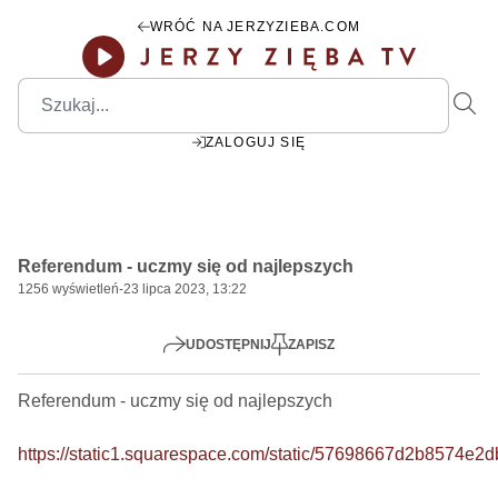
WRÓĆ NA JERZYZIEBA.COM
ZALOGUJ SIĘ
00:00
Play
Mute
Settings
PIP
Ente
Play
Referendum - uczmy się od najlepszych
fulls
1256
wyświetleń
-
23 lipca 2023, 13:22
UDOSTĘPNIJ
ZAPISZ
Referendum - uczmy się od najlepszych     

https://static1.squarespace.com/static/57698667d2b8574