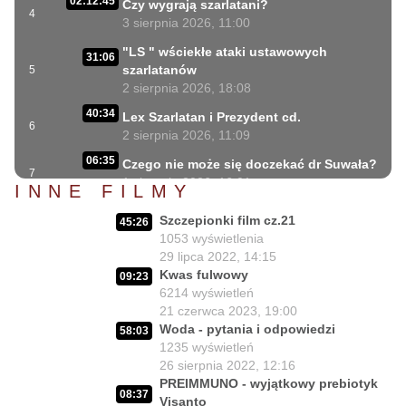
02:12:45
Czy wygrają szarlatani?
4
3 sierpnia 2026, 11:00
"LS " wściekłe ataki ustawowych
31:06
szarlatanów
5
2 sierpnia 2026, 18:08
40:34
Lex Szarlatan i Prezydent cd.
6
2 sierpnia 2026, 11:09
06:35
Czego nie może się doczekać dr Suwała?
7
1 sierpnia 2026, 16:01
INNE FILMY
17:10
Szczepionkowa bańka w końcu pękła!
Szczepionki film cz.21
8
45:26
1 sierpnia 2026, 10:02
1053
wyświetlenia
29 lipca 2022, 14:15
NIESPODZIANKA u Prezydenta
14:50
Kwas fulwowy
Nawrockiego!!
9
09:23
6214
wyświetleń
30 lipca 2026, 15:45
21 czerwca 2023, 19:00
Czy Prezydent uratuje chorych
Woda - pytania i odpowiedzi
02:12:04
58:03
Polaków?
10
1235
wyświetleń
29 lipca 2026, 11:00
26 sierpnia 2022, 12:16
PREIMMUNO - wyjątkowy prebiotyk
02:03:47
Czy da się lepiej leczyć ?
08:37
11
Visanto