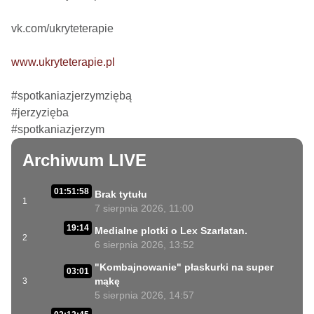
vk.com/ukryteterapie

www.ukryteterapie.pl
#spotkaniazjerzymziębą

#jerzyzięba

#spotkaniazjerzym
Archiwum LIVE
01:51:58
Brak tytułu
1
7 sierpnia 2026, 11:00
19:14
Medialne plotki o Lex Szarlatan.
2
6 sierpnia 2026, 13:52
"Kombajnowanie" płaskurki na super
03:01
mąkę
3
5 sierpnia 2026, 14:57