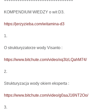
+++++++++++++++++++++++++++++++

KOMPENDIUM WIEDZY o wit D3.

https://jerzyzieba.com/witamina-d3
1.

O strukturyzatorze wody Visanto :

https://www.bitchute.com/video/xq3IzLQahM74/
2.

Strukturyzacja wody okiem eksperta : 

https://www.bitchute.com/video/g0aaJ16NT2Oo/
3.
