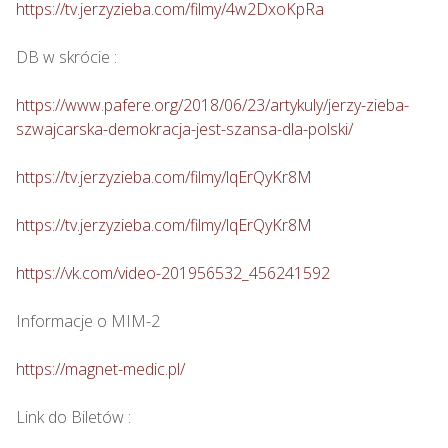
https://tv.jerzyzieba.com/filmy/4w2DxoKpRa
DB w skrócie :

https://www.pafere.org/2018/06/23/artykuly/jerzy-zieba-
szwajcarska-demokracja-jest-szansa-dla-polski/
https://tv.jerzyzieba.com/filmy/lqErQyKr8M
https://tv.jerzyzieba.com/filmy/lqErQyKr8M
https://vk.com/video-201956532_456241592
Informacje o MIM-2

https://magnet-medic.pl/
Link do Biletów : 
