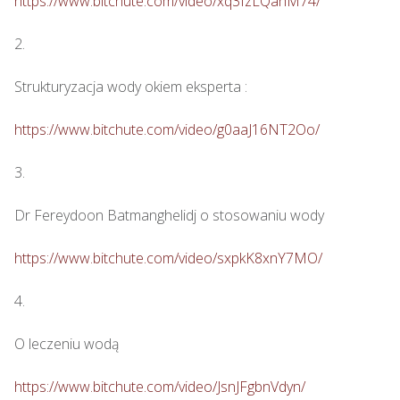
https://www.bitchute.com/video/xq3IzLQahM74/
2.

Strukturyzacja wody okiem eksperta : 

https://www.bitchute.com/video/g0aaJ16NT2Oo/
3.

Dr Fereydoon Batmanghelidj o stosowaniu wody

https://www.bitchute.com/video/sxpkK8xnY7MO/
4.

O leczeniu wodą

https://www.bitchute.com/video/JsnJFgbnVdyn/