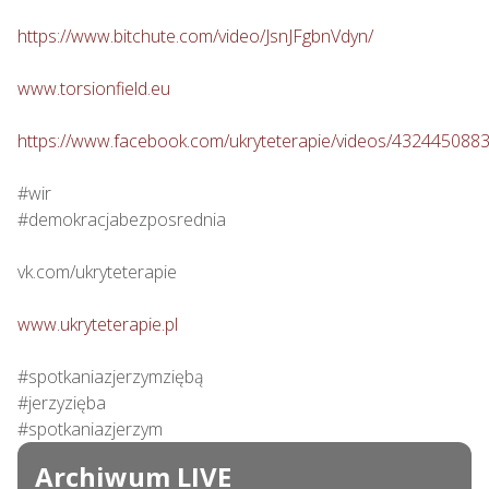
https://www.bitchute.com/video/JsnJFgbnVdyn/
www.torsionfield.eu
https://www.facebook.com/ukryteterapie/videos/432445088
#wir

#demokracjabezposrednia

vk.com/ukryteterapie

www.ukryteterapie.pl
#spotkaniazjerzymziębą

#jerzyzięba

#spotkaniazjerzym
Archiwum LIVE