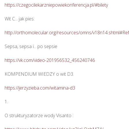
https://czegocilekarzniepowiekonferencja.pl/#bilety
Wit C... jak pies: 

http://orthomolecular.org/resources/omns/v18n14.shtml#Re
Sepsa, sepsa i... po sepsie 

https://vk.com/video-201956532_456240746
KOMPENDIUM WIEDZY o wit D3.

https://jerzyzieba.com/witamina-d3
1.

O strukturyzatorze wody Visanto :
