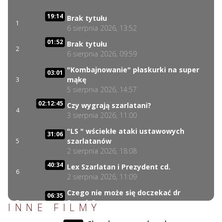
19:14
Brak tytułu
1
6 sierpnia 2026, 13:52
01:52
Brak tytułu
2
6 sierpnia 2026, 09:59
"Kombajnowanie" płaskurki na super
03:01
mąkę
3
5 sierpnia 2026, 14:57
02:12:45
Czy wygrają szarlatani?
4
3 sierpnia 2026, 11:00
"LS " wściekłe ataki ustawowych
31:06
szarlatanów
5
2 sierpnia 2026, 18:08
40:34
Lex Szarlatan i Prezydent cd.
6
2 sierpnia 2026, 11:09
Czego nie może się doczekać dr
06:35
Suwała?
7
INNE FILMY
1 sierpnia 2026, 16:01