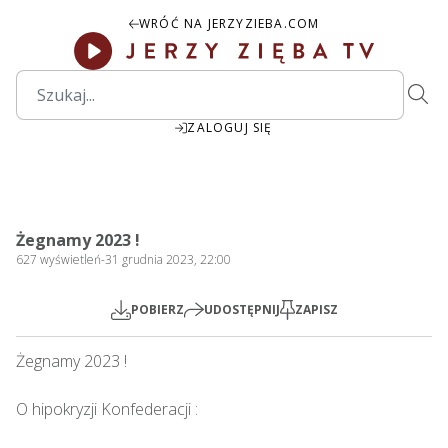
WRÓĆ NA JERZYZIEBA.COM
ZALOGUJ SIĘ
07:29
Play
Mute
Settings
PIP
Ente
Play
Żegnamy 2023 !
fulls
627
wyświetleń
-
31 grudnia 2023, 22:00
POBIERZ
UDOSTĘPNIJ
ZAPISZ
Żegnamy 2023 !    

O hipokryzji Konfederacji : 
