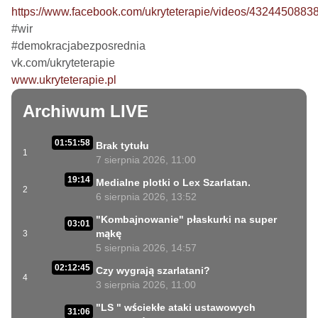
https://www.facebook.com/ukryteterapie/videos/4324450883
#wir

#demokracjabezposrednia

www.ukryteterapie.pl
Archiwum LIVE
01:51:58
Brak tytułu
1
7 sierpnia 2026, 11:00
19:14
Medialne plotki o Lex Szarlatan.
2
6 sierpnia 2026, 13:52
"Kombajnowanie" płaskurki na super
03:01
mąkę
3
5 sierpnia 2026, 14:57
02:12:45
Czy wygrają szarlatani?
4
3 sierpnia 2026, 11:00
"LS " wściekłe ataki ustawowych
31:06