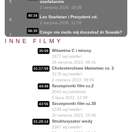
szarlatanów
5
2 sierpnia 2026, 18:08
40:34
Lex Szarlatan i Prezydent cd.
6
2 sierpnia 2026, 11:09
06:35
Czego nie może się doczekać dr Suwała?
7
1 sierpnia 2026, 16:01
INNE FILMY
17:10
Szczepionkowa bańka w końcu pękła!
Witamina C i wirusy
8
35:59
1 sierpnia 2026, 10:02
1677
wyświetleń
26 sierpnia 2022, 08:41
NIESPODZIANKA u Prezydenta
14:50
Cholesterolowe kłamstwo cz. 2
Nawrockiego!!
9
01:17:59
3178
wyświetleń
30 lipca 2026, 15:45
2 czerwca 2022, 09:05
Czy Prezydent uratuje chorych
Szczepionki film cz.2
02:12:04
44:49
Polaków?
10
3043
wyświetlenia
29 lipca 2026, 11:00
5 lipca 2022, 12:39
Szczepionki film cz.35
02:03:47
43:56
Czy da się lepiej leczyć ?
11
2238
wyświetleń
27 lipca 2026, 11:01
20 sierpnia 2022, 15:06
Jedna osoba zadecyduje : będziesz
Strukturyzator wody
01:29:14
02:05:56
zdrowy lub umrzesz.
12
3367
wyświetleń