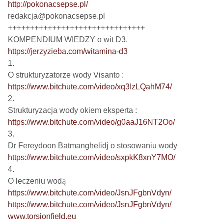
http://pokonacsepse.pl/
redakcja@pokonacsepse.pl

+++++++++++++++++++++++++++++++

https://jerzyzieba.com/witamina-d3
1.

https://www.bitchute.com/video/xq3IzLQahM74/
2.

https://www.bitchute.com/video/g0aaJ16NT2Oo/
3.

https://www.bitchute.com/video/sxpkK8xnY7MO/
4.

https://www.bitchute.com/video/JsnJFgbnVdyn/
https://www.bitchute.com/video/JsnJFgbnVdyn/
www.torsionfield.eu