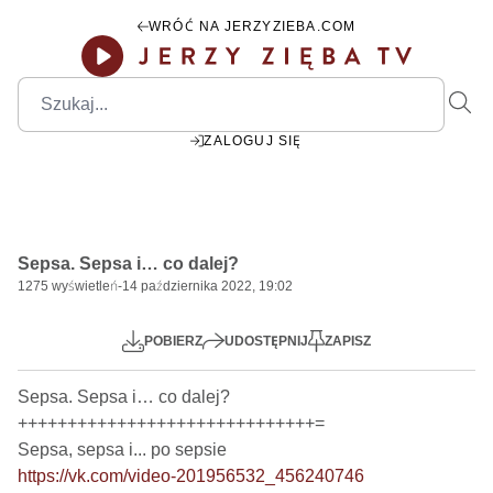
WRÓĆ NA JERZYZIEBA.COM
ZALOGUJ SIĘ
00:00
Play
Mute
Settings
PIP
Ente
Play
Sepsa. Sepsa i… co dalej?
fulls
1275
wyświetleń
-
14 października 2022, 19:02
POBIERZ
UDOSTĘPNIJ
ZAPISZ
Sepsa. Sepsa i… co dalej?

++++++++++++++++++++++++++++++=

https://vk.com/video-201956532_456240746