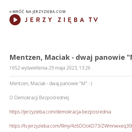
WRÓĆ NA JERZYZIEBA.COM
Play
Mentzen, Maciak - dwaj panowie "M
1652
wyświetlenia
-
29 maja 2023, 13:26
Mentzen, Maciak - dwaj panowie "M" :-)    

O Demokracji Bezpośredniej : 

https://jerzyzieba.com/demokracja-bezposrednia
https://tv.jerzyzieba.com/filmy/4z6DOokD73/ZWmnwxeq