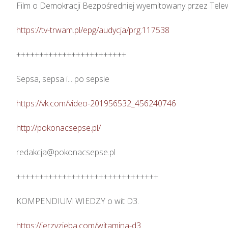
Film o Demokracji Bezpośredniej wyemitowany przez Tele
https://tv-trwam.pl/epg/audycja/prg.117538
++++++++++++++++++++++++

Sepsa, sepsa i... po sepsie 

https://vk.com/video-201956532_456240746
http://pokonacsepse.pl/
redakcja@pokonacsepse.pl

+++++++++++++++++++++++++++++++

KOMPENDIUM WIEDZY o wit D3.

https://jerzyzieba.com/witamina-d3