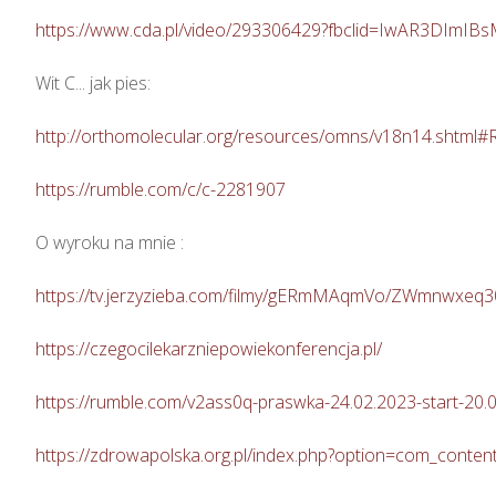
https://www.cda.pl/video/293306429?fbclid=IwAR3D
Wit C... jak pies: 

http://orthomolecular.org/resources/omns/v18n14.shtml#
https://rumble.com/c/c-2281907
O wyroku na mnie : 

https://tv.jerzyzieba.com/filmy/gERmMAqmVo/ZWmnwxeq
https://czegocilekarzniepowiekonferencja.pl/
https://rumble.com/v2ass0q-praswka-24.02.2023-start-20.0
https://zdrowapolska.org.pl/index.php?option=com_cont