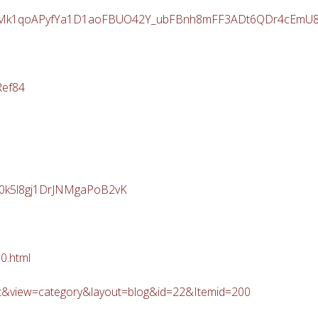
ImIBsMk1qoAPyfYa1D1aoFBUO42Y_ubFBnh8mFF3ADt6QDr4cEmU
Ref84
30k5l8gj1DrJNMgaPoB2vK
0.html
ent&view=category&layout=blog&id=22&Itemid=200