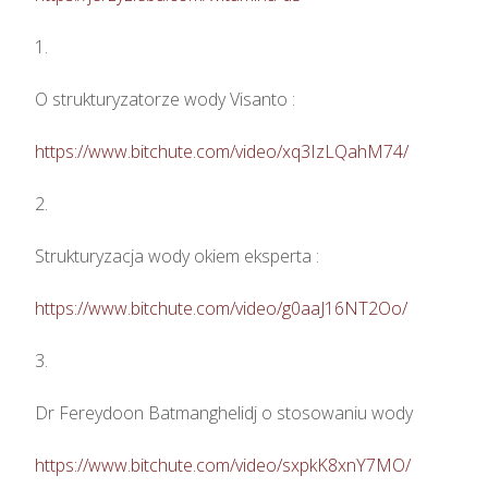
1.

O strukturyzatorze wody Visanto :

https://www.bitchute.com/video/xq3IzLQahM74/
2.

Strukturyzacja wody okiem eksperta : 

https://www.bitchute.com/video/g0aaJ16NT2Oo/
3.

Dr Fereydoon Batmanghelidj o stosowaniu wody

https://www.bitchute.com/video/sxpkK8xnY7MO/