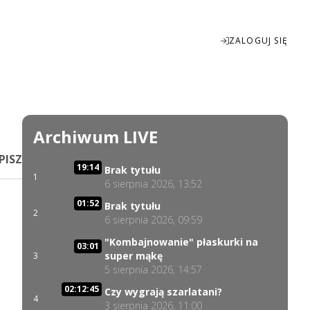
ZALOGUJ SIĘ
Enter
fullscreen
Archiwum LIVE
PISZ
19:14
Brak tytułu
1
6 sierpnia 2026, 13:52
01:52
Brak tytułu
2
6 sierpnia 2026, 09:59
"Kombajnowanie" płaskurki na
03:01
super mąkę
3
5 sierpnia 2026, 14:57
02:12:45
Czy wygrają szarlatani?
4
3 sierpnia 2026, 11:00