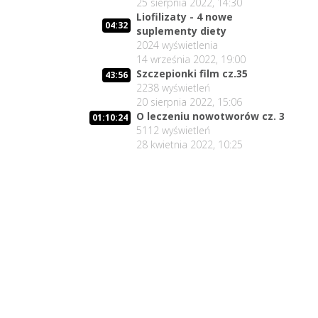
25 sierpnia 2022, 14:30
27 lipca 2026, 11:01
Liofilizaty - 4 nowe
04:32
Jedna osoba zadecyduje :
suplementy diety
02:05:56
będziesz zdrowy lub umrzesz.
12
2024
wyświetlenia
24 lipca 2026, 11:02
14 września 2022, 19:00
Szczepionki film cz.35
43:56
02:15:25
Lex Szarlatan - co zrobić?
2238
wyświetleń
13
22 lipca 2026, 11:00
20 sierpnia 2022, 15:06
O leczeniu nowotworów cz. 3
Medyczny pojedynek : dr Suwała
01:10:24
32:02
5112
wyświetleń
vs. prof. Frydrychowski
14
28 kwietnia 2022, 10:25
21 lipca 2026, 19:01
Środowisko antyszczepionkowe i
01:51
Lex Szarlatan
15
21 lipca 2026, 14:23
Czy z Lex Szarlatan jest
02:03:25
nadzieja?
16
20 lipca 2026, 11:01
Prezydent Nawrocki - czy będzie
02:06:37
miał krew na rękach?
17
17 lipca 2026, 11:00