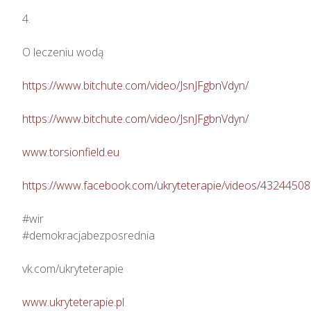
4.

O leczeniu wodą

https://www.bitchute.com/video/JsnJFgbnVdyn/
https://www.bitchute.com/video/JsnJFgbnVdyn/
www.torsionfield.eu
https://www.facebook.com/ukryteterapie/videos/4324450
#wir

#demokracjabezposrednia

vk.com/ukryteterapie

www.ukryteterapie.pl