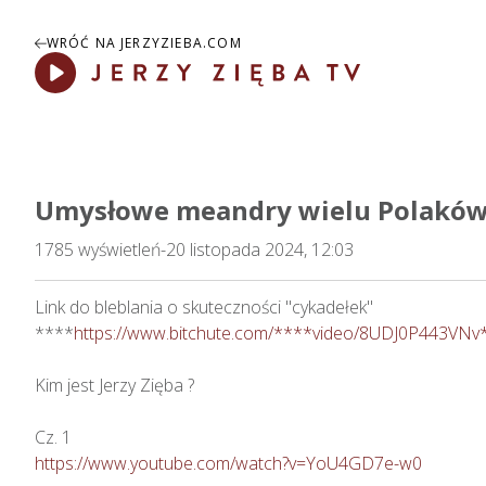
WRÓĆ NA JERZYZIEBA.COM
Play
Umysłowe meandry wielu Polaków
1785
wyświetleń
-
20 listopada 2024, 12:03
Link do bleblania o skuteczności "cykadełek"

****
https://www.bitchute.com/****video/8UDJ0P443VNv
Kim jest Jerzy Zięba ?

https://www.youtube.com/watch?v=YoU4GD7e-w0