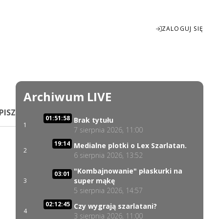
ZALOGUJ SIĘ
Enter
fullscreen
Archiwum LIVE
PISZ
01:51:58
Brak tytułu
1
7 sierpnia 2026, 11:00
19:14
Medialne plotki o Lex Szarlatan.
2
6 sierpnia 2026, 13:52
"Kombajnowanie" płaskurki na
03:01
super mąkę
3
5 sierpnia 2026, 14:57
02:12:45
Czy wygrają szarlatani?
4
3 sierpnia 2026, 11:00