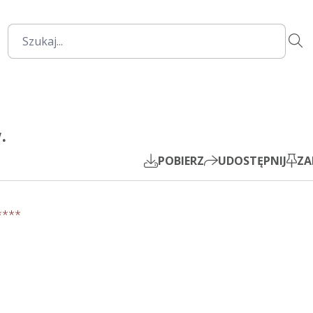
00:00
Mute
Settings
PIP
.
Play
POBIERZ
UDOSTĘPNIJ
ZA
****