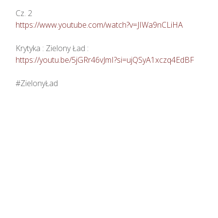
https://www.youtube.com/watch?v=JIWa9nCLiHA
https://youtu.be/5jGRr46vJmI?si=ujQSyA1xczq4EdBF
#ZielonyŁad