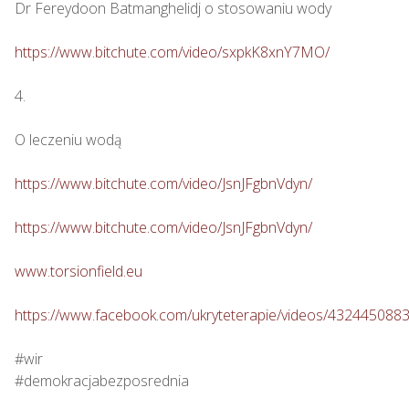
Dr Fereydoon Batmanghelidj o stosowaniu wody

https://www.bitchute.com/video/sxpkK8xnY7MO/
4.

O leczeniu wodą

https://www.bitchute.com/video/JsnJFgbnVdyn/
https://www.bitchute.com/video/JsnJFgbnVdyn/
www.torsionfield.eu
https://www.facebook.com/ukryteterapie/videos/432445088
#wir

#demokracjabezposrednia
