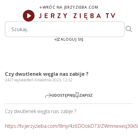
WRÓĆ NA JERZYZIEBA.COM
ZALOGUJ SIĘ
00:00
Play
Mute
Settings
PIP
Ente
Play
Czy dwutlenek węgla nas zabije ?
fulls
2427
wyświetleń
-
6 kwietnia 2023, 12:32
UDOSTĘPNIJ
ZAPISZ
Czy dwutlenek węgla nas zabije ?     

https://tv.jerzyzieba.com/filmy/4z6DOokD73/ZWmnwxeq30