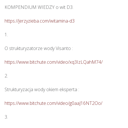
KOMPENDIUM WIEDZY o wit D3.

https://jerzyzieba.com/witamina-d3
1.

O strukturyzatorze wody Visanto :

https://www.bitchute.com/video/xq3IzLQahM74/
2.

Strukturyzacja wody okiem eksperta : 

https://www.bitchute.com/video/g0aaJ16NT2Oo/
3.
