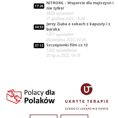
NITROXIL - Wsparcie dla mężczyzn i
17:26
nie tylko!
4836
wyświetleń
21 grudnia 2022, 19:00
Jerzy Zięba o sokach z kapusty i z
34:53
buraka
1257
wyświetleń
25 sierpnia 2022, 10:24
Szczepionki film cz.13
37:12
1292
wyświetlenia
20 lipca 2022, 14:19