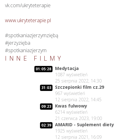
vk.com/ukryteterapie

www.ukryteterapie.pl
#spotkaniazjerzymziębą

#jerzyzięba

#spotkaniazjerzym
INNE FILMY
Medytacja
01:05:28
1087
wyświetleń
25 sierpnia 2022, 14:30
Szczepionki film cz.29
31:03
967
wyświetleń
12 sierpnia 2022, 14:45
Kwas fulwowy
09:23
6214
wyświetleń
21 czerwca 2023, 19:00
AMARID - Suplement diety
02:39
1925
wyświetleń
12 sierpnia 2021, 16:09