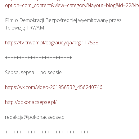
option=com_content&view=category&layout=blog&id=22&I
Film o Demokracji Bezpośredniej wyemitowany przez 
Telewizję TRWAM

https://tv-trwam.pl/epg/audycja/prg.117538
++++++++++++++++++++++++

Sepsa, sepsa i... po sepsie 

https://vk.com/video-201956532_456240746
http://pokonacsepse.pl/
redakcja@pokonacsepse.pl

+++++++++++++++++++++++++++++++
