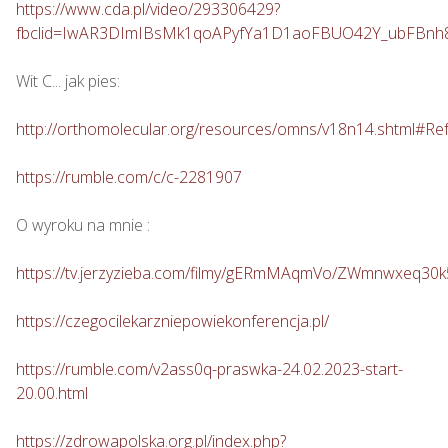
https://www.cda.pl/video/293306429?
fbclid=IwAR3DImIBsMk1qoAPyfYa1D1aoFBUO42Y_ubFBn
Wit C... jak pies: 

http://orthomolecular.org/resources/omns/v18n14.shtml#Re
https://rumble.com/c/c-2281907
O wyroku na mnie : 

https://tv.jerzyzieba.com/filmy/gERmMAqmVo/ZWmnwxeq30
https://czegocilekarzniepowiekonferencja.pl/
https://rumble.com/v2ass0q-praswka-24.02.2023-start-
20.00.html
https://zdrowapolska.org.pl/index.php?