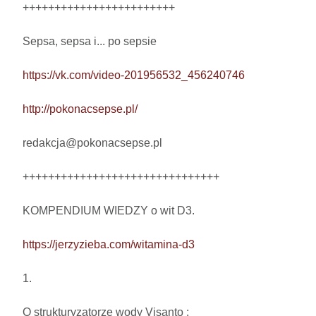
++++++++++++++++++++++++

Sepsa, sepsa i... po sepsie 

https://vk.com/video-201956532_456240746
http://pokonacsepse.pl/
redakcja@pokonacsepse.pl

+++++++++++++++++++++++++++++++

KOMPENDIUM WIEDZY o wit D3.

https://jerzyzieba.com/witamina-d3
1.

O strukturyzatorze wody Visanto :
