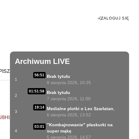
ZALOGUJ SIĘ
Enter
fullscreen
Archiwum LIVE
PISZ
56:51
Brak tytułu
1
8 sierpnia 2026, 10:25
01:51:58
Brak tytułu
2
7 sierpnia 2026, 11:00
19:14
Medialne plotki o Lex Szarlatan.
3
6 sierpnia 2026, 13:52
U8HI
"Kombajnowanie" płaskurki na
03:01
super mąkę
4
5 sierpnia 2026, 14:57