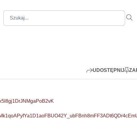
00:00
Mute
Settings
PIP
Play
UDOSTĘPNIJ
ZA
30k5l8gj1DrJNMgaPoB2vK
DImIBsMk1qoAPyfYa1D1aoFBUO42Y_ubFBnh8mFF3ADt6QDr4cEm