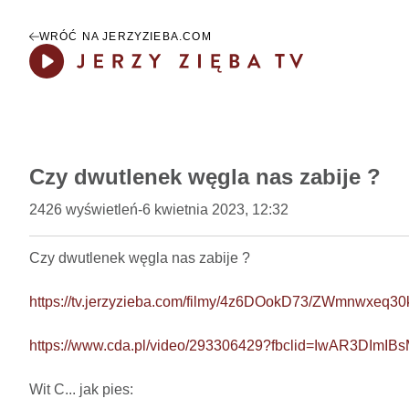
WRÓĆ NA JERZYZIEBA.COM
Play
Czy dwutlenek węgla nas zabije ?
2426
wyświetleń
-
6 kwietnia 2023, 12:32
Czy dwutlenek węgla nas zabije ?     

https://tv.jerzyzieba.com/filmy/4z6DOokD73/ZWmnwxeq
https://www.cda.pl/video/293306429?fbclid=IwAR3
Wit C... jak pies: 
