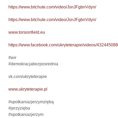
https://www.bitchute.com/video/JsnJFgbnVdyn/
https://www.bitchute.com/video/JsnJFgbnVdyn/
www.torsionfield.eu
https://www.facebook.com/ukryteterapie/videos/4324450
#wir

#demokracjabezposrednia

vk.com/ukryteterapie

www.ukryteterapie.pl
#spotkaniazjerzymziębą

#jerzyzięba

#spotkaniazjerzym