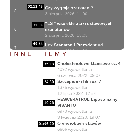
02:12:45
Czy wygrają szarlatani?
5
3 sierpnia 2026, 11:00
"LS " wściekłe ataki ustawowych
31:06
szarlatanów
6
2 sierpnia 2026, 18:08
40:34
Lex Szarlatan i Prezydent cd.
7
2 sierpnia 2026, 11:09
INNE FILMY
Czego nie może się doczekać dr
06:35
Cholesterolowe kłamstwo cz. 4
35:13
Suwała?
8
4092
wyświetlenia
1 sierpnia 2026, 16:01
6 czerwca 2022, 09:07
Szczepionki film cz. 7
Szczepionkowa bańka w końcu
24:30
17:10
1375
wyświetleń
pękła!
9
12 lipca 2022, 12:54
1 sierpnia 2026, 10:02
RESWERATROL Liposomalny
10:28
NIESPODZIANKA u Prezydenta
VISANTO
14:50
Nawrockiego!!
10
6973
wyświetlenia
30 lipca 2026, 15:45
3 kwietnia 2023, 19:07
O chorobach stawów.
01:06:39
Czy Prezydent uratuje chorych
02:12:04
6606
wyświetleń
Polaków?
11