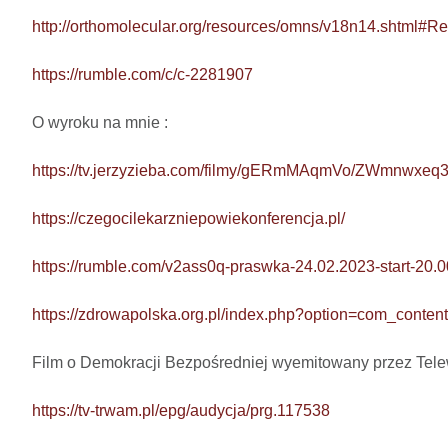
http://orthomolecular.org/resources/omns/v18n14.shtml#Re
https://rumble.com/c/c-2281907
O wyroku na mnie : 

https://tv.jerzyzieba.com/filmy/gERmMAqmVo/ZWmnwxe
https://czegocilekarzniepowiekonferencja.pl/
https://rumble.com/v2ass0q-praswka-24.02.2023-start-20.0
https://zdrowapolska.org.pl/index.php?option=com_cont
Film o Demokracji Bezpośredniej wyemitowany przez Tel
https://tv-trwam.pl/epg/audycja/prg.117538