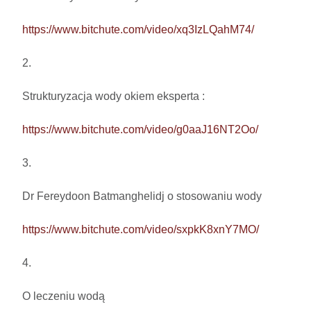
https://www.bitchute.com/video/xq3IzLQahM74/
2.

Strukturyzacja wody okiem eksperta : 

https://www.bitchute.com/video/g0aaJ16NT2Oo/
3.

Dr Fereydoon Batmanghelidj o stosowaniu wody

https://www.bitchute.com/video/sxpkK8xnY7MO/
4.

O leczeniu wodą
