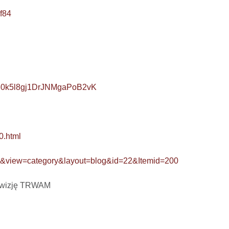
f84
q30k5l8gj1DrJNMgaPoB2vK
0.html
ent&view=category&layout=blog&id=22&Itemid=200
ewizję TRWAM
