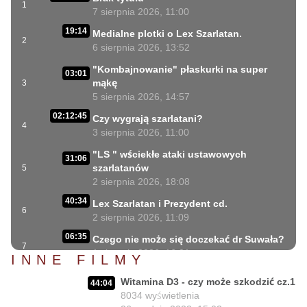
1
7 sierpnia 2026, 11:00
19:14
Medialne plotki o Lex Szarlatan.
2
6 sierpnia 2026, 13:52
"Kombajnowanie" płaskurki na super
03:01
mąkę
3
5 sierpnia 2026, 14:57
02:12:45
Czy wygrają szarlatani?
4
3 sierpnia 2026, 11:00
"LS " wściekłe ataki ustawowych
31:06
szarlatanów
5
2 sierpnia 2026, 18:08
40:34
Lex Szarlatan i Prezydent cd.
6
2 sierpnia 2026, 11:09
06:35
Czego nie może się doczekać dr Suwała?
7
1 sierpnia 2026, 16:01
INNE FILMY
17:10
Szczepionkowa bańka w końcu pękła!
Witamina D3 - czy może szkodzić cz.1
8
44:04
1 sierpnia 2026, 10:02
8034
wyświetlenia