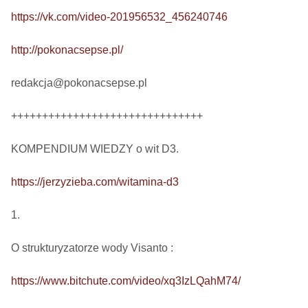
https://vk.com/video-201956532_456240746
http://pokonacsepse.pl/
redakcja@pokonacsepse.pl

+++++++++++++++++++++++++++++++

KOMPENDIUM WIEDZY o wit D3.

https://jerzyzieba.com/witamina-d3
1.

O strukturyzatorze wody Visanto :

https://www.bitchute.com/video/xq3IzLQahM74/