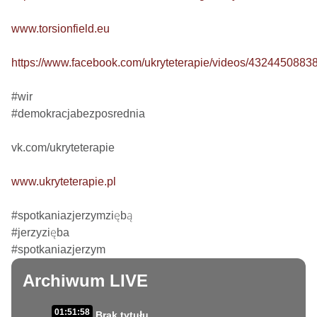
www.torsionfield.eu
https://www.facebook.com/ukryteterapie/videos/4324450883
#wir

#demokracjabezposrednia

vk.com/ukryteterapie

www.ukryteterapie.pl
#spotkaniazjerzymziębą

#jerzyzięba

#spotkaniazjerzym
Archiwum LIVE
01:51:58
Brak tytułu