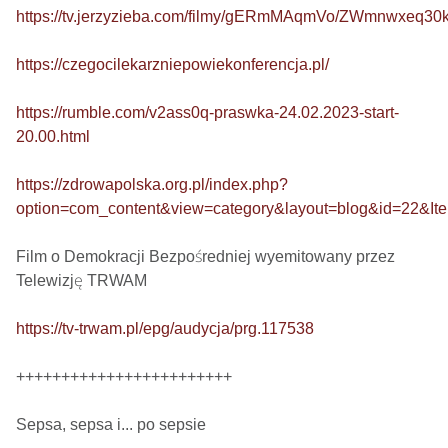
https://tv.jerzyzieba.com/filmy/gERmMAqmVo/ZWmnwxeq3
https://czegocilekarzniepowiekonferencja.pl/
https://rumble.com/v2ass0q-praswka-24.02.2023-start-
20.00.html
https://zdrowapolska.org.pl/index.php?
option=com_content&view=category&layout=blog&id=22&It
Film o Demokracji Bezpośredniej wyemitowany przez 
Telewizję TRWAM

https://tv-trwam.pl/epg/audycja/prg.117538
++++++++++++++++++++++++

Sepsa, sepsa i... po sepsie 
