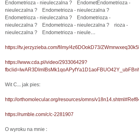
Endometrioza - nieuleczalna ?    EndometEndometrioza - 
nieuleczalna ?    Endometrioza - nieuleczalna ?    
Endometrioza - nieuleczalna ?    Endometrioza - 
nieuleczalna ?    Endometrioza - nieuleczalna ?    rioza - 
nieuleczalna ?    Endometrioza - nieule…

https://tv.jerzyzieba.com/filmy/4z6DOokD73/ZWmnwxeq30
https://www.cda.pl/video/293306429?
fbclid=IwAR3DImIBsMk1qoAPyfYa1D1aoFBUO42Y_ubFB
Wit C... jak pies: 

http://orthomolecular.org/resources/omns/v18n14.shtml#Ref8
https://rumble.com/c/c-2281907
O wyroku na mnie : 
