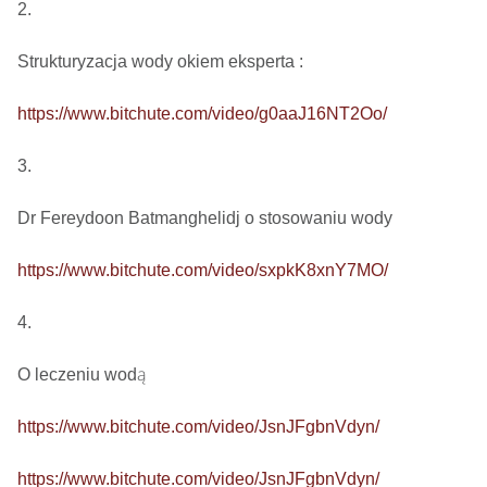
2.

Strukturyzacja wody okiem eksperta : 

https://www.bitchute.com/video/g0aaJ16NT2Oo/
3.

Dr Fereydoon Batmanghelidj o stosowaniu wody

https://www.bitchute.com/video/sxpkK8xnY7MO/
4.

O leczeniu wodą

https://www.bitchute.com/video/JsnJFgbnVdyn/
https://www.bitchute.com/video/JsnJFgbnVdyn/