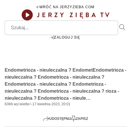
WRÓĆ NA JERZYZIEBA.COM
ZALOGUJ SIĘ
00:00
Play
Mute
Settings
PIP
Ente
Play
Endometrioza - nieuleczalna ? EndometEndometrioza -
fulls
nieuleczalna ? Endometrioza - nieuleczalna ?
Endometrioza - nieuleczalna ? Endometrioza -
nieuleczalna ? Endometrioza - nieuleczalna ? rioza -
nieuleczalna ? Endometrioza - nieule…
6366
wyświetleń
-
17 kwietnia 2023, 20:01
UDOSTĘPNIJ
ZAPISZ