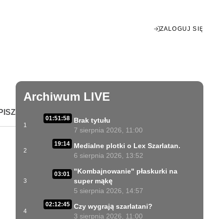
ZALOGUJ SIĘ
Enter
fullscreen
Archiwum LIVE
PISZ
01:51:58
Brak tytułu
1
7 sierpnia 2026, 11:00
19:14
Medialne plotki o Lex Szarlatan.
2
6 sierpnia 2026, 13:52
"Kombajnowanie" płaskurki na
03:01
super mąkę
3
5 sierpnia 2026, 14:57
02:12:45
Czy wygrają szarlatani?
4
3 sierpnia 2026, 11:00