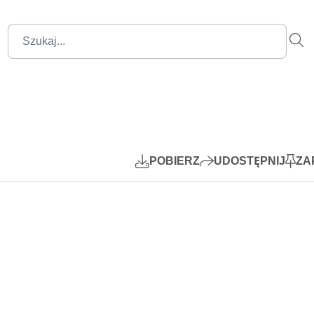
1:53:15
Mute
Settings
PIP
Play
POBIERZ
UDOSTĘPNIJ
ZA