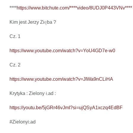
****
https://www.bitchute.com/****video/8UDJ0P443VNv****
Kim jest Jerzy Zięba ? 

Cz. 1

https://www.youtube.com/watch?v=YoU4GD7e-w0
Cz. 2

https://www.youtube.com/watch?v=JIWa9nCLiHA
Krytyka : Zielony Ład : 

https://youtu.be/5jGRr46vJmI?si=ujQSyA1xczq4EdBF
#ZielonyŁad