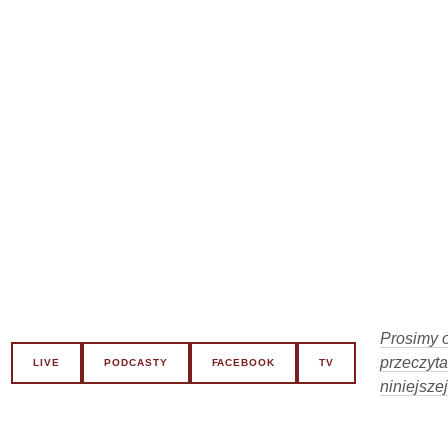
Prosimy o
przeczyta
LIVE
PODCASTY
FACEBOOK
TV
niniejszej