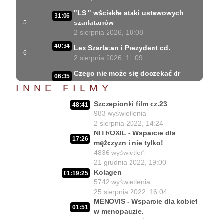
"LS " wściekłe ataki ustawowych
31:06
szarlatanów
5
2 sierpnia 2026, 18:08
40:34
Lex Szarlatan i Prezydent cd.
6
2 sierpnia 2026, 11:09
Czego nie może się doczekać dr
06:35
Suwała?
7
INNE FILMY
1 sierpnia 2026, 16:01
Szczepionki film cz.23
48:41
Szczepionkowa bańka w końcu
17:10
983
wyświetlenia
pękła!
8
2 sierpnia 2022, 14:24
1 sierpnia 2026, 10:02
NITROXIL - Wsparcie dla
17:26
mężczyzn i nie tylko!
NIESPODZIANKA u Prezydenta
14:50
4836
wyświetleń
Nawrockiego!!
9
21 grudnia 2022, 19:00
30 lipca 2026, 15:45
Kolagen
01:19:25
Czy Prezydent uratuje chorych
5742
wyświetlenia
02:12:04
Polaków?
10
25 sierpnia 2022, 16:04
29 lipca 2026, 11:00
MENOVIS - Wsparcie dla kobiet
01:51
w menopauzie.
02:03:47
Czy da się lepiej leczyć ?