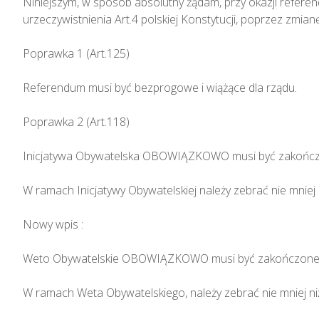
Niniejszym, w sposób absolutny żądam, przy okazji refere
urzeczywistnienia Art.4 polskiej Konstytucji, poprzez zmianę K
Poprawka 1 (Art.125)

Referendum musi być bezprogowe i wiążące dla rządu.

Poprawka 2 (Art.118)

Inicjatywa Obywatelska OBOWIĄZKOWO musi być zakończo
W ramach Inicjatywy Obywatelskiej należy zebrać nie mniej n
Nowy wpis :

Weto Obywatelskie OBOWIĄZKOWO musi być zakończone p
W ramach Weta Obywatelskiego, należy zebrać nie mniej niż 