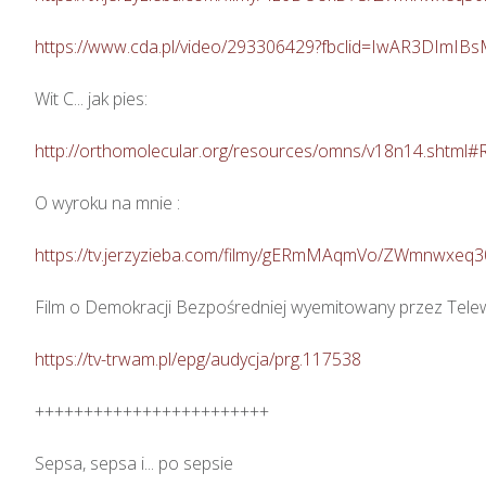
https://www.cda.pl/video/293306429?fbclid=IwAR3D
Wit C... jak pies:

http://orthomolecular.org/resources/omns/v18n14.shtml#
O wyroku na mnie :

https://tv.jerzyzieba.com/filmy/gERmMAqmVo/ZWmnwxeq
Film o Demokracji Bezpośredniej wyemitowany przez Telew
https://tv-trwam.pl/epg/audycja/prg.117538
++++++++++++++++++++++++

Sepsa, sepsa i... po sepsie
