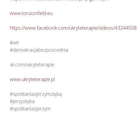
www.torsionfield.eu
https://www.facebook.com/ukryteterapie/videos/4324450
#wir

#demokracjabezposrednia

vk.com/ukryteterapie

www.ukryteterapie.pl
#spotkaniazjerzymziębą

#jerzyzięba

#spotkaniazjerzym