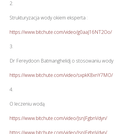
2.

Strukturyzacja wody okiem eksperta :

https://www.bitchute.com/video/g0aaJ16NT2Oo/
3.

Dr Fereydoon Batmanghelidj o stosowaniu wody

https://www.bitchute.com/video/sxpkK8xnY7MO/
4.

O leczeniu wodą

https://www.bitchute.com/video/JsnJFgbnVdyn/
https://www.bitchute.com/video/JsnJFgbnVdyn/