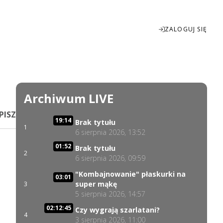
ZALOGUJ SIĘ
Enter
fullscreen
Archiwum LIVE
PISZ
19:14
Brak tytułu
1
6 sierpnia 2026, 13:52
01:52
Brak tytułu
2
6 sierpnia 2026, 09:59
"Kombajnowanie" płaskurki na
03:01
super mąkę
3
5 sierpnia 2026, 14:57
02:12:45
Czy wygrają szarlatani?
4
3 sierpnia 2026, 11:00