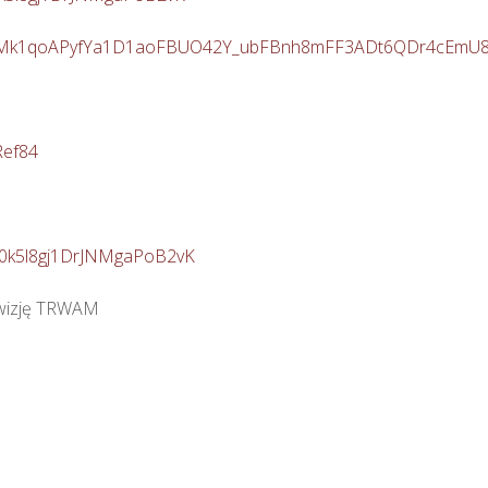
ImIBsMk1qoAPyfYa1D1aoFBUO42Y_ubFBnh8mFF3ADt6QDr4cEmU
Ref84
30k5l8gj1DrJNMgaPoB2vK
izję TRWAM
