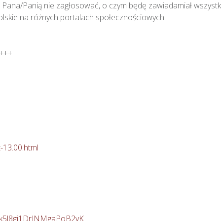
 Pana/Panią nie zagłosować, o czym będę zawiadamiał wszystki
skie na różnych portalach społecznościowych.



-13.00.html
30k5l8gj1DrJNMgaPoB2vK