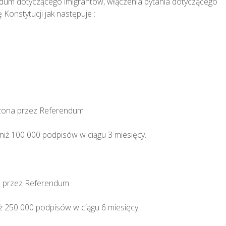
ndum dotyczącego imigrantów, włączenia pytania dotyczącego 
onstytucji jak następuje :

na przez Referendum

iż 100 000 podpisów w ciągu 3 miesięcy.

rzez Referendum

250 000 podpisów w ciągu 6 miesięcy.
