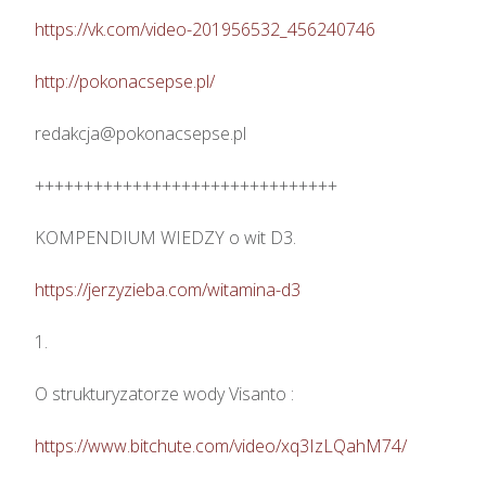
https://vk.com/video-201956532_456240746
http://pokonacsepse.pl/
redakcja@pokonacsepse.pl

+++++++++++++++++++++++++++++++

KOMPENDIUM WIEDZY o wit D3.

https://jerzyzieba.com/witamina-d3
1.

O strukturyzatorze wody Visanto :

https://www.bitchute.com/video/xq3IzLQahM74/