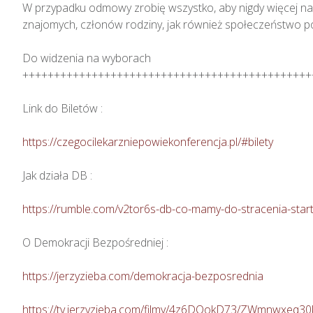
W przypadku odmowy zrobię wszystko, aby nigdy więcej na
znajomych, członów rodziny, jak również społeczeństwo pol
Do widzenia na wyborach

+++++++++++++++++++++++++++++++++++++++++++++++++
Link do Biletów :

https://czegocilekarzniepowiekonferencja.pl/#bilety
Jak działa DB :

https://rumble.com/v2tor6s-db-co-mamy-do-stracenia-start
O Demokracji Bezpośredniej :

https://jerzyzieba.com/demokracja-bezposrednia
https://tv.jerzyzieba.com/filmy/4z6DOokD73/ZWmnwxeq