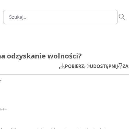
16:26
Mute
Settings
PIP
na odzyskanie wolności?
Play
POBIERZ
UDOSTĘPNIJ
ZA

+
