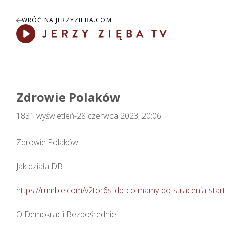
WRÓĆ NA JERZYZIEBA.COM
Play
Zdrowie Polaków
1831
wyświetleń
-
28 czerwca 2023, 20:06
Zdrowie Polaków   

Jak działa DB : 

https://rumble.com/v2tor6s-db-co-mamy-do-stracenia-start
O Demokracji Bezpośredniej : 
