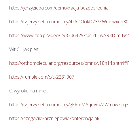
https://jerzyzieba.com/demokracja-bezposrednia
https://tv.jerzyzieba.com/filmy/4z6DOokD73/ZWmnwxeq
https://www.cda.pl/video/293306429?fbclid=IwAR3D
Wit C... jak pies: 

http://orthomolecular.org/resources/omns/v18n14.shtml#
https://rumble.com/c/c-2281907
O wyroku na mnie : 

https://tv.jerzyzieba.com/filmy/gERmMAqmVo/ZWmnwxeq
https://czegocilekarzniepowiekonferencja.pl/