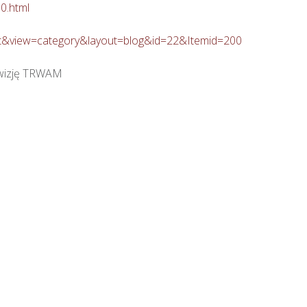
0.html
ent&view=category&layout=blog&id=22&Itemid=200
wizję TRWAM
