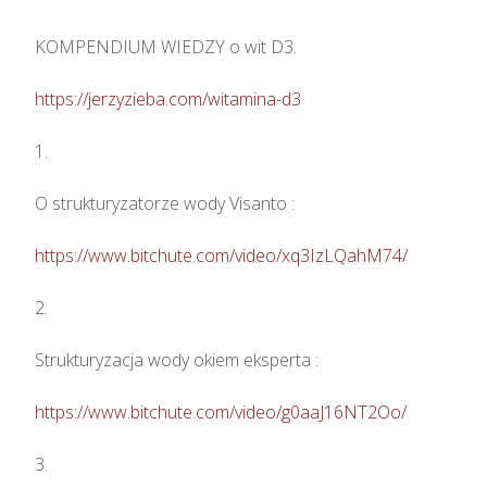
KOMPENDIUM WIEDZY o wit D3.

https://jerzyzieba.com/witamina-d3
1.

O strukturyzatorze wody Visanto :

https://www.bitchute.com/video/xq3IzLQahM74/
2.

Strukturyzacja wody okiem eksperta : 

https://www.bitchute.com/video/g0aaJ16NT2Oo/
3.
