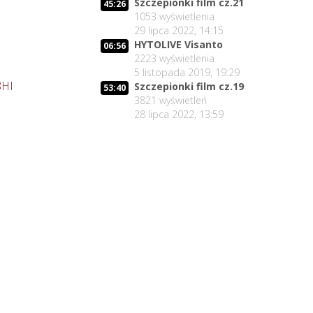
Szczepionki film cz.21
45:26
1053
wyświetlenia
29 lipca 2022, 14:15
HYTOLIVE Visanto
06:56
2223
wyświetlenia
5 listopada 2019, 19:29
8HI
Szczepionki film cz.19
53:40
3821
wyświetleń
28 lipca 2022, 13:59