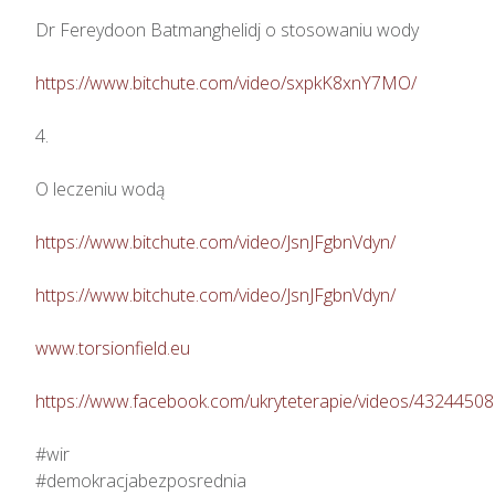
Dr Fereydoon Batmanghelidj o stosowaniu wody

https://www.bitchute.com/video/sxpkK8xnY7MO/
4.

O leczeniu wodą

https://www.bitchute.com/video/JsnJFgbnVdyn/
https://www.bitchute.com/video/JsnJFgbnVdyn/
www.torsionfield.eu
https://www.facebook.com/ukryteterapie/videos/4324450
#wir

#demokracjabezposrednia
