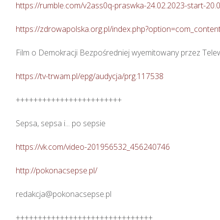
https://rumble.com/v2ass0q-praswka-24.02.2023-start-20.0
https://zdrowapolska.org.pl/index.php?option=com_cont
Film o Demokracji Bezpośredniej wyemitowany przez Tele
https://tv-trwam.pl/epg/audycja/prg.117538
++++++++++++++++++++++++

Sepsa, sepsa i... po sepsie 

https://vk.com/video-201956532_456240746
http://pokonacsepse.pl/
redakcja@pokonacsepse.pl

+++++++++++++++++++++++++++++++
