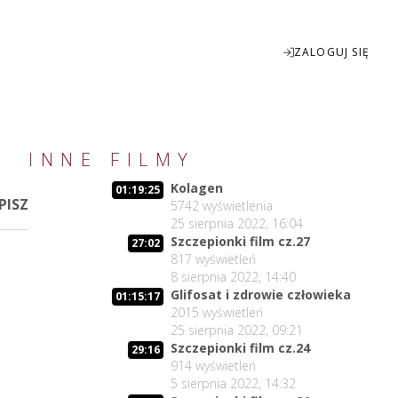
ZALOGUJ SIĘ
Enter
INNE FILMY
fullscreen
Kolagen
01:19:25
PISZ
5742
wyświetlenia
25 sierpnia 2022, 16:04
Szczepionki film cz.27
27:02
817
wyświetleń
8 sierpnia 2022, 14:40
Glifosat i zdrowie człowieka
01:15:17
2015
wyświetleń
25 sierpnia 2022, 09:21
Szczepionki film cz.24
29:16
914
wyświetleń
5 sierpnia 2022, 14:32