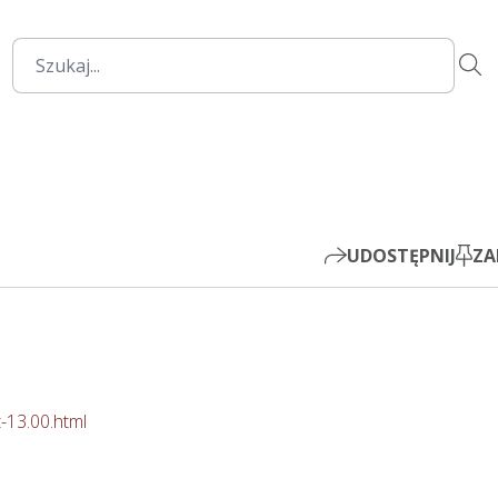
00:00
Mute
Settings
PIP
Play
UDOSTĘPNIJ
ZA
-13.00.html