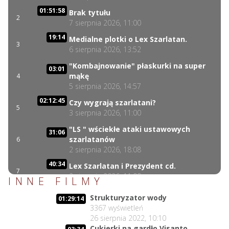
01:51:58
Brak tytułu
2
7 sierpnia 2026, 11:00
19:14
Medialne plotki o Lex Szarlatan.
3
6 sierpnia 2026, 13:52
"Kombajnowanie" płaskurki na super
03:01
mąkę
4
5 sierpnia 2026, 14:57
02:12:45
Czy wygrają szarlatani?
5
3 sierpnia 2026, 11:00
"LS " wściekłe ataki ustawowych
31:06
szarlatanów
6
2 sierpnia 2026, 18:08
40:34
Lex Szarlatan i Prezydent cd.
7
2 sierpnia 2026, 11:09
INNE FILMY
Czego nie może się doczekać dr
06:35
Strukturyzator wody
01:29:14
Suwała?
8
3367
wyświetleń
1 sierpnia 2026, 16:01
26 sierpnia 2022, 10:10
17:10
Cukierki na gardło Visanto