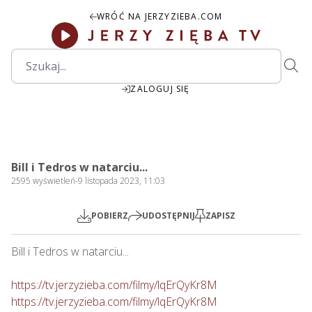
WRÓĆ NA JERZYZIEBA.COM
ZALOGUJ SIĘ
00:00
Play
Mute
Settings
PIP
Ente
Play
Bill i Tedros w natarciu...
fulls
2595
wyświetleń
-
9 listopada 2023, 11:03
POBIERZ
UDOSTĘPNIJ
ZAPISZ
Bill i Tedros w natarciu...

https://tv.jerzyzieba.com/filmy/lqErQyKr8M
https://tv.jerzyzieba.com/filmy/lqErQyKr8M