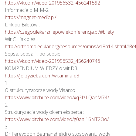
https://vk.com/video-201956532_456241592
https://magnet-medic.pl/
https://czegocilekarzniepowiekonferencja.pl/#bilety
http://orthomolecular.org/resources/omns/v18n14.shtml#Re
https://vk.com/video-201956532_456240746
https://jerzyzieba.com/witamina-d3
1.

https://www.bitchute.com/video/xq3IzLQahM74/
2.

https://www.bitchute.com/video/g0aaJ16NT2Oo/
3.
