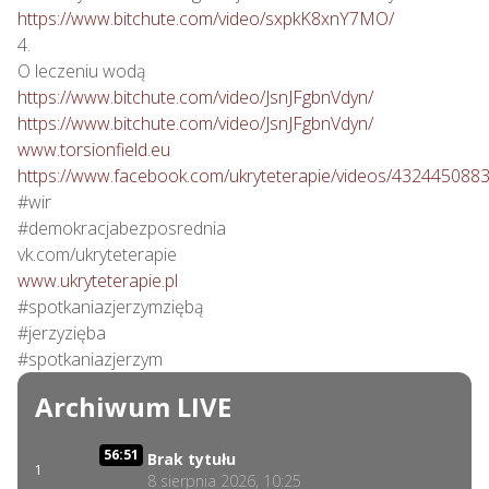
https://www.bitchute.com/video/sxpkK8xnY7MO/
4.

https://www.bitchute.com/video/JsnJFgbnVdyn/
https://www.bitchute.com/video/JsnJFgbnVdyn/
www.torsionfield.eu
https://www.facebook.com/ukryteterapie/videos/432445088
#wir

#demokracjabezposrednia

www.ukryteterapie.pl
#spotkaniazjerzymziębą

#jerzyzięba

#spotkaniazjerzym
Archiwum LIVE
56:51
Brak tytułu
1
8 sierpnia 2026, 10:25