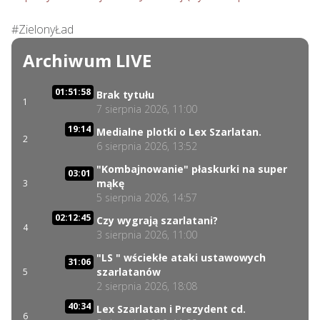
#ZielonyŁad
Archiwum LIVE
01:51:58
Brak tytułu
1
7 sierpnia 2026, 11:00
19:14
Medialne plotki o Lex Szarlatan.
2
6 sierpnia 2026, 13:52
"Kombajnowanie" płaskurki na super
03:01
mąkę
3
5 sierpnia 2026, 14:57
02:12:45
Czy wygrają szarlatani?
4
3 sierpnia 2026, 11:00
"LS " wściekłe ataki ustawowych
31:06
szarlatanów
5
2 sierpnia 2026, 18:08
40:34
Lex Szarlatan i Prezydent cd.
6