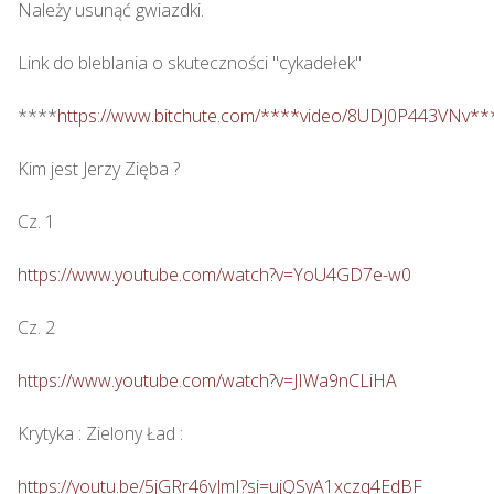
Należy usunąć gwiazdki.

Link do bleblania o skuteczności "cykadełek"

****
https://www.bitchute.com/****video/8UDJ0P443VNv**
Kim jest Jerzy Zięba ? 

Cz. 1

https://www.youtube.com/watch?v=YoU4GD7e-w0
Cz. 2

https://www.youtube.com/watch?v=JIWa9nCLiHA
Krytyka : Zielony Ład : 

https://youtu.be/5jGRr46vJmI?si=ujQSyA1xczq4EdBF