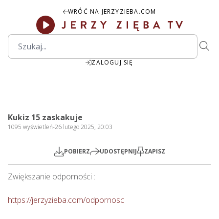
WRÓĆ NA JERZYZIEBA.COM
ZALOGUJ SIĘ
37:00
Play
Mute
Settings
PIP
Ente
Play
Kukiz 15 zaskakuje
fulls
1095
wyświetleń
-
26 lutego 2025, 20:03
POBIERZ
UDOSTĘPNIJ
ZAPISZ
Zwiększanie odporności : 

https://jerzyzieba.com/odpornosc