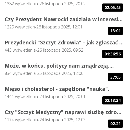
1382
wyświetlenia
-
26 listopada 2025, 20:02
02:05:45
Czy Prezydent Nawrocki zadziała w interesie wszystkich Polaków?
1229
wyświetleń
-
26 listopada 2025, 12:01
13:01
Prezydencki "Szczyt Zdrowia" - jak zgłaszać mój udział
443
wyświetlenia
-
26 listopada 2025, 09:52
01:36:56
Może, w końcu, politycy nam zmądrzeją....
834
wyświetlenia
-
25 listopada 2025, 12:00
37:05
Mięso i cholesterol - zapętlona "nauka".
1444
wyświetlenia
-
24 listopada 2025, 20:01
02:13:34
Czy "Szczyt Medyczny" naprawi służbę zdrowia?
1174
wyświetlenia
-
24 listopada 2025, 12:03
02:21