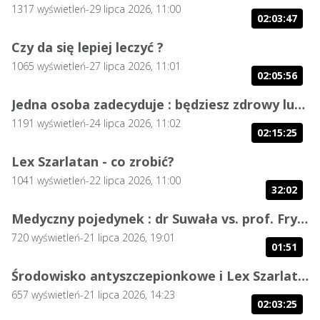
1317
wyświetleń
-
29 lipca 2026, 11:00
02:03:47
Czy da się lepiej leczyć ?
1065
wyświetleń
-
27 lipca 2026, 11:01
02:05:56
Jedna osoba zadecyduje : będziesz zdrowy lub umrzesz.
1191
wyświetleń
-
24 lipca 2026, 11:02
02:15:25
Lex Szarlatan - co zrobić?
1041
wyświetleń
-
22 lipca 2026, 11:00
32:02
Medyczny pojedynek : dr Suwała vs. prof. Frydrychowski
720
wyświetleń
-
21 lipca 2026, 19:01
01:51
Środowisko antyszczepionkowe i Lex Szarlatan
657
wyświetleń
-
21 lipca 2026, 14:23
02:03:25