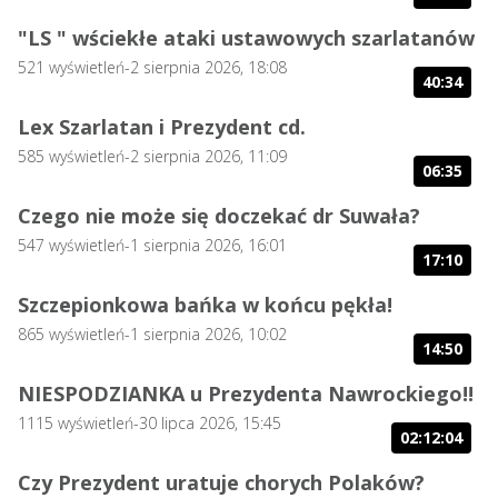
"LS " wściekłe ataki ustawowych szarlatanów
521
wyświetleń
-
2 sierpnia 2026, 18:08
40:34
Lex Szarlatan i Prezydent cd.
585
wyświetleń
-
2 sierpnia 2026, 11:09
06:35
Czego nie może się doczekać dr Suwała?
547
wyświetleń
-
1 sierpnia 2026, 16:01
17:10
Szczepionkowa bańka w końcu pękła!
865
wyświetleń
-
1 sierpnia 2026, 10:02
14:50
NIESPODZIANKA u Prezydenta Nawrockiego!!
1115
wyświetleń
-
30 lipca 2026, 15:45
02:12:04
Czy Prezydent uratuje chorych Polaków?