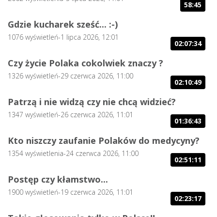
58:45
Gdzie kucharek sześć... :-)
1076
wyświetleń
-
1 lipca 2026, 12:01
02:07:34
Czy życie Polaka cokolwiek znaczy ?
1326
wyświetleń
-
29 czerwca 2026, 11:00
02:10:49
Patrzą i nie widzą czy nie chcą widzieć?
1347
wyświetleń
-
26 czerwca 2026, 11:01
01:36:43
Kto niszczy zaufanie Polaków do medycyny?
1354
wyświetlenia
-
24 czerwca 2026, 11:00
02:51:11
Postęp czy kłamstwo...
1900
wyświetleń
-
19 czerwca 2026, 11:01
02:23:17