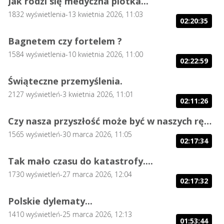
Jak rodzi się medyczna plotka...
1832
wyświetlenia
-
13 kwietnia 2026, 11:03
02:20:35
Bagnetem czy fortelem ?
1584
wyświetlenia
-
10 kwietnia 2026, 11:00
02:22:59
Świąteczne przemyślenia.
2127
wyświetleń
-
3 kwietnia 2026, 11:01
02:11:26
Czy nasza przyszłość może być w naszych rękach?
1565
wyświetleń
-
30 marca 2026, 11:05
02:17:34
Tak mało czasu do katastrofy....
1730
wyświetleń
-
27 marca 2026, 12:04
02:17:32
Polskie dylematy...
1410
wyświetleń
-
25 marca 2026, 12:13
01:53:44