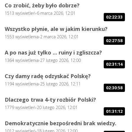
Co zrobić, żeby było dobrze?
1513
wyświetleń
-
6 marca 2026, 12:01
02:22:33
Wszystko płynie, ale w jakim kierunku?
1553
wyświetlenia
-
2 marca 2026, 12:01
02:27:58
A po nas już tylko ... ruiny i zgliszcza?
1364
wyświetlenia
-
27 lutego 2026, 12:00
02:31:14
Czy damy radę odzyskać Polskę?
1194
wyświetlenia
-
25 lutego 2026, 12:11
02:30:58
Dlaczego trwa 4-ty rozbiór Polski?
1779
wyświetleń
-
20 lutego 2026, 12:01
01:31:12
Demokratycznie bezpośredni brak wiedzy.
1012
wyświetleń
-
18 lutego 2026, 12:00