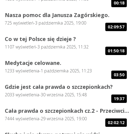
00:18
Nasza pomoc dla Janusza Zagórskiego.
725
wyświetleń
-
3 października 2025, 19:00
02:09:57
Co w tej Polsce się dzieje ?
1107
wyświetleń
-
3 października 2025, 11:32
01:50:18
Medytacje celowane.
1233
wyświetlenia
-
1 października 2025, 11:23
03:50
Gdzie jest cała prawda o szczepionkach?
2033
wyświetlenia
-
30 września 2025, 15:48
19:37
Cała prawda o szczepionkach cz.2 - Przeciwciała
7444
wyświetlenia
-
29 września 2025, 19:00
02:02:12