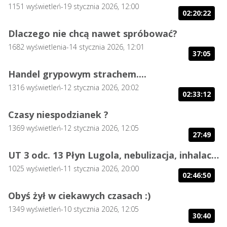
1151
wyświetleń
-
19 stycznia 2026, 12:00
02:20:22
Dlaczego nie chcą nawet spróbować?
1682
wyświetlenia
-
14 stycznia 2026, 12:01
37:05
Handel grypowym strachem....
1316
wyświetleń
-
12 stycznia 2026, 20:02
02:33:12
Czasy niespodzianek ?
1369
wyświetleń
-
12 stycznia 2026, 12:05
27:49
UT 3 odc. 13 Płyn Lugola, nebulizacja, inhalacja.
1025
wyświetleń
-
11 stycznia 2026, 20:00
02:46:50
Obyś żył w ciekawych czasach :)
1349
wyświetleń
-
10 stycznia 2026, 12:05
30:40