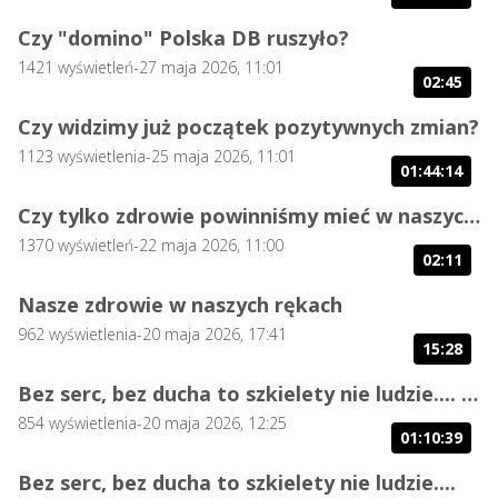
Czy "domino" Polska DB ruszyło?
1421
wyświetleń
-
27 maja 2026, 11:01
02:45
Czy widzimy już początek pozytywnych zmian?
1123
wyświetlenia
-
25 maja 2026, 11:01
01:44:14
Czy tylko zdrowie powinniśmy mieć w naszych rękach?
1370
wyświetleń
-
22 maja 2026, 11:00
02:11
Nasze zdrowie w naszych rękach
962
wyświetlenia
-
20 maja 2026, 17:41
15:28
Bez serc, bez ducha to szkielety nie ludzie.... cz.2
854
wyświetlenia
-
20 maja 2026, 12:25
01:10:39
Bez serc, bez ducha to szkielety nie ludzie....