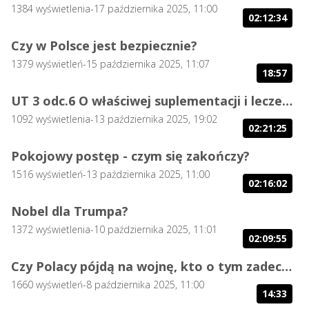
1384
wyświetlenia
-
17 października 2025, 11:00
02:12:34
Czy w Polsce jest bezpiecznie?
1379
wyświetleń
-
15 października 2025, 11:07
18:57
UT 3 odc.6 O właściwej suplementacji i leczeniu chorób przewlekłych
1092
wyświetlenia
-
13 października 2025, 19:02
02:21:25
Pokojowy postęp - czym się zakończy?
1516
wyświetleń
-
13 października 2025, 11:00
02:16:02
Nobel dla Trumpa?
1372
wyświetlenia
-
10 października 2025, 11:01
02:09:55
Czy Polacy pójdą na wojnę, kto o tym zadecyduje?
1660
wyświetleń
-
8 października 2025, 11:00
14:33