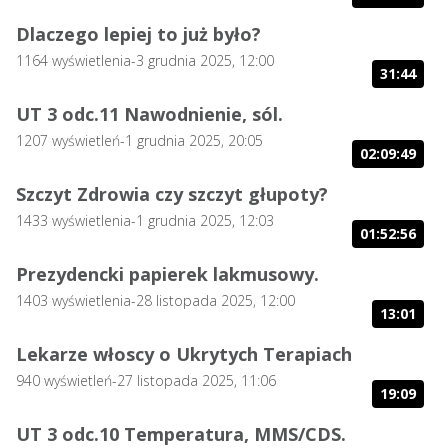
Dlaczego lepiej to już było?
1164
wyświetlenia
-
3 grudnia 2025, 12:00
31:44
UT 3 odc.11 Nawodnienie, sól.
1207
wyświetleń
-
1 grudnia 2025, 20:05
02:09:49
Szczyt Zdrowia czy szczyt głupoty?
1433
wyświetlenia
-
1 grudnia 2025, 12:03
01:52:56
Prezydencki papierek lakmusowy.
1403
wyświetlenia
-
28 listopada 2025, 12:00
13:01
Lekarze włoscy o Ukrytych Terapiach
940
wyświetleń
-
27 listopada 2025, 11:06
19:09
UT 3 odc.10 Temperatura, MMS/CDS.