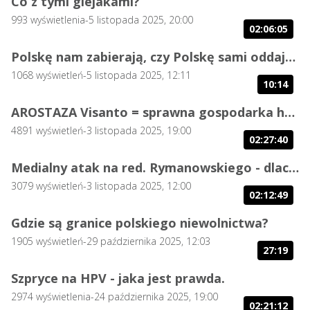
Co z tymi glejakami?
993
wyświetlenia
-
5 listopada 2025, 20:00
02:06:05
Polskę nam zabierają, czy Polskę sami oddajemy?
1068
wyświetleń
-
5 listopada 2025, 12:11
10:14
AROSTAZA Visanto = sprawna gospodarka hormonalna
4891
wyświetleń
-
3 listopada 2025, 19:00
02:27:40
Medialny atak na red. Rymanowskiego - dlaczego?
3079
wyświetleń
-
3 listopada 2025, 12:00
02:12:49
Gdzie są granice polskiego niewolnictwa?
1905
wyświetleń
-
29 października 2025, 12:03
27:19
Szpryce na HPV - jaka jest prawda.
2974
wyświetlenia
-
24 października 2025, 19:00
02:21:12