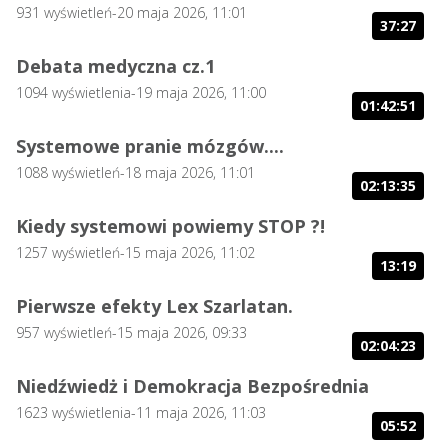
931
wyświetleń
-
20 maja 2026, 11:01
37:27
Debata medyczna cz.1
1094
wyświetlenia
-
19 maja 2026, 11:00
01:42:51
Systemowe pranie mózgów....
1088
wyświetleń
-
18 maja 2026, 11:01
02:13:35
Kiedy systemowi powiemy STOP ?!
1257
wyświetleń
-
15 maja 2026, 11:02
13:19
Pierwsze efekty Lex Szarlatan.
957
wyświetleń
-
15 maja 2026, 09:33
02:04:23
Niedźwiedż i Demokracja Bezpośrednia
1623
wyświetlenia
-
11 maja 2026, 11:03
05:52