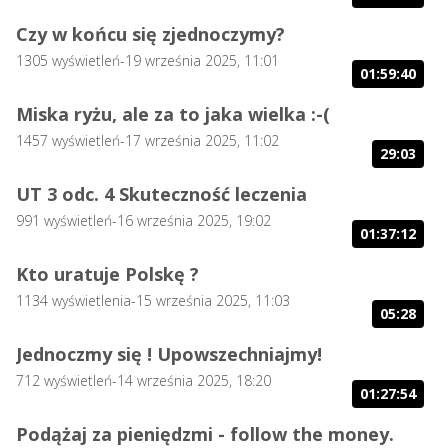
Czy w końcu się zjednoczymy?
1305
wyświetleń
-
19 września 2025, 11:01
01:59:40
Miska ryżu, ale za to jaka wielka :-(
1457
wyświetleń
-
17 września 2025, 11:02
29:03
UT 3 odc. 4 Skuteczność leczenia
991
wyświetleń
-
16 września 2025, 19:02
01:37:12
Kto uratuje Polskę ?
1134
wyświetlenia
-
15 września 2025, 11:03
05:28
Jednoczmy się ! Upowszechniajmy!
712
wyświetleń
-
14 września 2025, 18:20
01:27:54
Podążaj za pieniędzmi - follow the money.