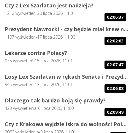
Czy z Lex Szarlatan jest nadzieja?
1212
wyświetleń
-
20 lipca 2026, 11:01
02:06:37
Prezydent Nawrocki - czy będzie miał krew na rękach?
1197
wyświetleń
-
17 lipca 2026, 11:00
02:02:03
Lekarze contra Polacy?
975
wyświetleń
-
15 lipca 2026, 11:01
02:07:47
Losy Lex Szarlatan w rękach Senatu i Prezydenta.
945
wyświetleń
-
13 lipca 2026, 11:01
02:06:08
Dlaczego tak bardzo boją się prawdy?
423
wyświetlenia
-
6 lipca 2026, 11:00
02:09:49
Czy z Krakowa wyjdzie iskra do wolności Polski?
2062
wyświetlenia
-
3 lipca 2026, 11:01