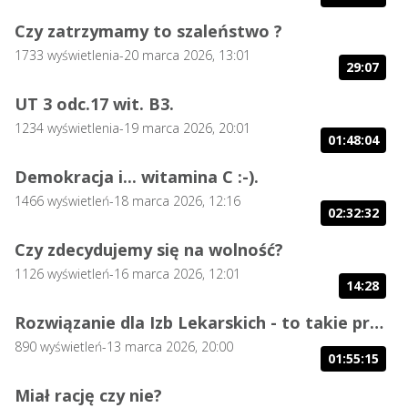
Czy zatrzymamy to szaleństwo ?
1733
wyświetlenia
-
20 marca 2026, 13:01
29:07
UT 3 odc.17 wit. B3.
1234
wyświetlenia
-
19 marca 2026, 20:01
01:48:04
Demokracja i... witamina C :-).
1466
wyświetleń
-
18 marca 2026, 12:16
02:32:32
Czy zdecydujemy się na wolność?
1126
wyświetleń
-
16 marca 2026, 12:01
14:28
Rozwiązanie dla Izb Lekarskich - to takie proste.
890
wyświetleń
-
13 marca 2026, 20:00
01:55:15
Miał rację czy nie?