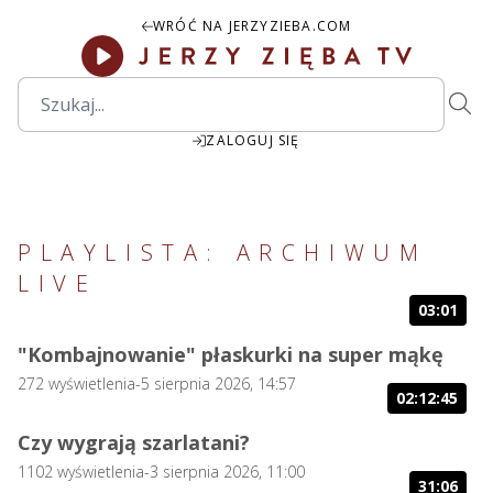
WRÓĆ NA JERZYZIEBA.COM
ZALOGUJ SIĘ
PLAYLISTA:
ARCHIWUM
LIVE
03:01
"Kombajnowanie" płaskurki na super mąkę
272
wyświetlenia
-
5 sierpnia 2026, 14:57
02:12:45
Czy wygrają szarlatani?
1102
wyświetlenia
-
3 sierpnia 2026, 11:00
31:06