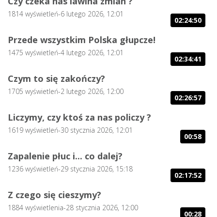
Czy czeka nas lawina zmian ?
1814
wyświetleń
-
6 lutego 2026, 12:01
02:24:50
Przede wszystkim Polska głupcze!
1475
wyświetleń
-
4 lutego 2026, 12:01
02:34:41
Czym to się zakończy?
1705
wyświetleń
-
2 lutego 2026, 12:00
02:26:57
Liczymy, czy ktoś za nas policzy ?
1619
wyświetleń
-
30 stycznia 2026, 12:01
00:58
Zapalenie płuc i... co dalej?
1236
wyświetleń
-
29 stycznia 2026, 15:18
02:17:52
Z czego się cieszymy?
1884
wyświetlenia
-
28 stycznia 2026, 12:00
00:28