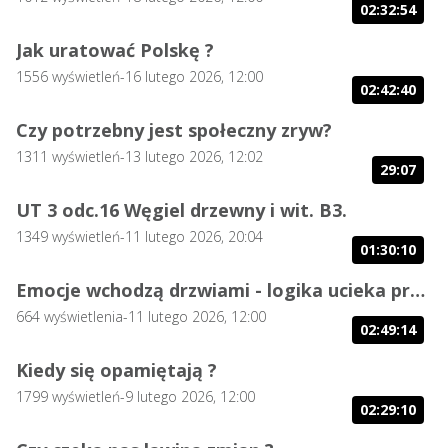
02:32:54
Jak uratować Polskę ?
1556
wyświetleń
-
16 lutego 2026, 12:00
02:42:40
Czy potrzebny jest społeczny zryw?
1311
wyświetleń
-
13 lutego 2026, 12:02
29:07
UT 3 odc.16 Węgiel drzewny i wit. B3.
1349
wyświetleń
-
11 lutego 2026, 20:04
01:30:10
Emocje wchodzą drzwiami - logika ucieka przez okno.
664
wyświetlenia
-
11 lutego 2026, 12:00
02:49:14
Kiedy się opamiętają ?
1799
wyświetleń
-
9 lutego 2026, 12:00
02:29:10