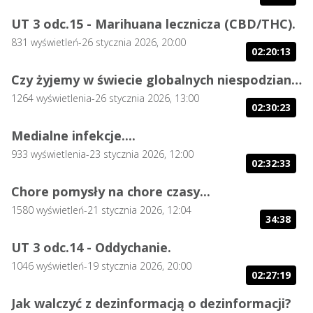
UT 3 odc.15 - Marihuana lecznicza (CBD/THC).
831
wyświetleń
-
26 stycznia 2026, 20:00
02:20:13
Czy żyjemy w świecie globalnych niespodzianek?
1264
wyświetlenia
-
26 stycznia 2026, 13:00
02:30:23
Medialne infekcje....
933
wyświetlenia
-
23 stycznia 2026, 12:00
02:32:33
Chore pomysły na chore czasy...
1580
wyświetleń
-
21 stycznia 2026, 12:04
34:38
UT 3 odc.14 - Oddychanie.
1046
wyświetleń
-
19 stycznia 2026, 20:00
02:27:19
Jak walczyć z dezinformacją o dezinformacji?