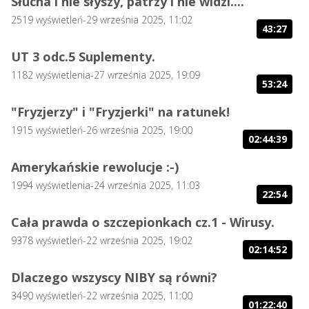
Słucha i nie słyszy, patrzy i nie widzi....
2519
wyświetleń
-
29 września 2025, 11:02
43:27
UT 3 odc.5 Suplementy.
1182
wyświetlenia
-
27 września 2025, 19:09
53:24
"Fryzjerzy" i "Fryzjerki" na ratunek!
1915
wyświetleń
-
26 września 2025, 19:00
02:44:39
Amerykańskie rewolucje :-)
1994
wyświetlenia
-
24 września 2025, 11:03
22:54
Cała prawda o szczepionkach cz.1 - Wirusy.
9378
wyświetleń
-
22 września 2025, 19:02
02:14:52
Dlaczego wszyscy NIBY są równi?
3490
wyświetleń
-
22 września 2025, 11:00
01:22:40