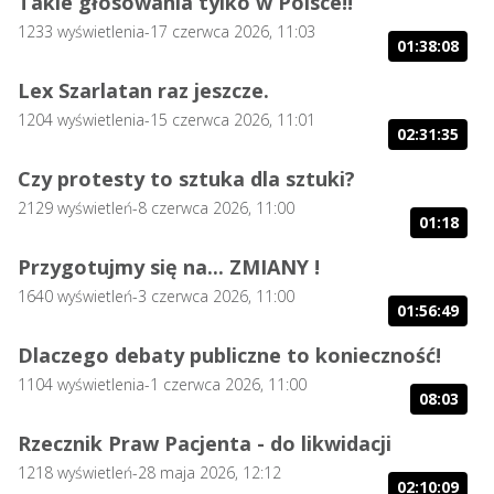
Takie głosowania tylko w Polsce!!
1233
wyświetlenia
-
17 czerwca 2026, 11:03
01:38:08
Lex Szarlatan raz jeszcze.
1204
wyświetlenia
-
15 czerwca 2026, 11:01
02:31:35
Czy protesty to sztuka dla sztuki?
2129
wyświetleń
-
8 czerwca 2026, 11:00
01:18
Przygotujmy się na... ZMIANY !
1640
wyświetleń
-
3 czerwca 2026, 11:00
01:56:49
Dlaczego debaty publiczne to konieczność!
1104
wyświetlenia
-
1 czerwca 2026, 11:00
08:03
Rzecznik Praw Pacjenta - do likwidacji
1218
wyświetleń
-
28 maja 2026, 12:12
02:10:09