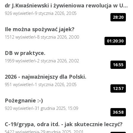
dr J.Kwaśniewski i żywieniowa rewolucja w USA
926
wyświetleń
-
9 stycznia 2026, 20:05
28:20
Ile można spożywać jajek?
1512
wyświetleń
-
8 stycznia 2026, 20:00
01:20:30
DB w praktyce.
1959
wyświetleń
-
2 stycznia 2026, 20:02
16:55
2026 - najważniejszy dla Polski.
951
wyświetleń
-
1 stycznia 2026, 20:05
12:57
Pożegnanie :-)
920
wyświetleń
-
31 grudnia 2025, 15:09
36:58
C-19/grypa, odra itd. - jak skutecznie leczyć?
5422
wyświetlenia
-
29 grudnia 2025, 20:01