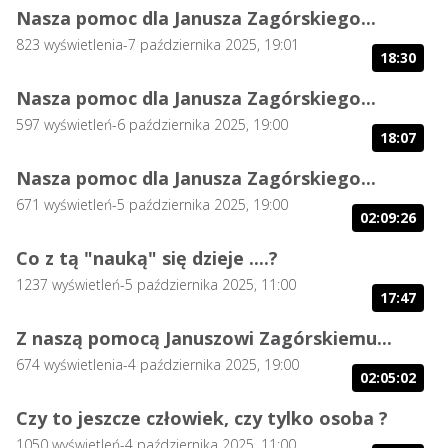
Nasza pomoc dla Janusza Zagórskiego...
823
wyświetlenia
-
7 października 2025, 19:01
18:30
Nasza pomoc dla Janusza Zagórskiego...
597
wyświetleń
-
6 października 2025, 19:00
18:07
Nasza pomoc dla Janusza Zagórskiego...
671
wyświetleń
-
5 października 2025, 19:00
02:09:26
Co z tą "nauką" się dzieje ....?
1237
wyświetleń
-
5 października 2025, 11:00
17:47
Z naszą pomocą Januszowi Zagórskiemu...
674
wyświetlenia
-
4 października 2025, 19:00
02:05:02
Czy to jeszcze człowiek, czy tylko osoba ?
1050
wyświetleń
-
4 października 2025, 11:00