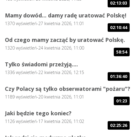
02:13:03
Mamy dowód... damy radę uratować Polskę!
1370
wyświetleń
-
27 kwietnia 2026, 11:01
02:10:44
Od czego mamy zacząć by uratować Polskę.
1320
wyświetleń
-
24 kwietnia 2026, 11:00
58:54
Tylko świadomi przeżyją....
1336
wyświetleń
-
22 kwietnia 2026, 12:15
01:36:40
Czy Polacy są tylko obserwatorami "pożaru"?
1189
wyświetleń
-
20 kwietnia 2026, 11:01
01:23
Jaki będzie tego koniec?
1126
wyświetleń
-
17 kwietnia 2026, 11:02
02:25:26