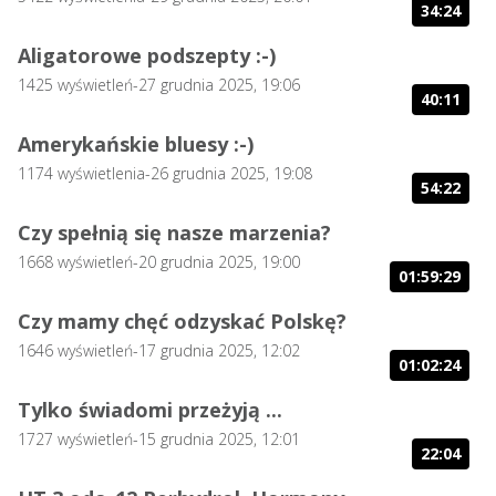
34:24
Aligatorowe podszepty :-)
1425
wyświetleń
-
27 grudnia 2025, 19:06
40:11
Amerykańskie bluesy :-)
1174
wyświetlenia
-
26 grudnia 2025, 19:08
54:22
Czy spełnią się nasze marzenia?
1668
wyświetleń
-
20 grudnia 2025, 19:00
01:59:29
Czy mamy chęć odzyskać Polskę?
1646
wyświetleń
-
17 grudnia 2025, 12:02
01:02:24
Tylko świadomi przeżyją ...
1727
wyświetleń
-
15 grudnia 2025, 12:01
22:04