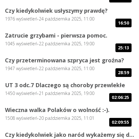
Czy kiedykolwiek usłyszymy prawdę?
1976
wyświetleń
-
24 października 2025, 11:00
16:50
Zatrucie grzybami - pierwsza pomoc.
1045
wyświetleń
-
22 października 2025, 19:00
25:13
Czy przeterminowana szpryca jest groźna?
1947
wyświetleń
-
22 października 2025, 11:00
28:59
UT 3 odc.7 Dlaczego są choroby przewlekłe
1450
wyświetleń
-
21 października 2025, 19:00
02:06:25
Wieczna walka Polaków o wolność :-).
1508
wyświetleń
-
20 października 2025, 11:01
02:09:55
Czy kiedykolwiek jako naród wykażemy się dbaniem o Polskę?