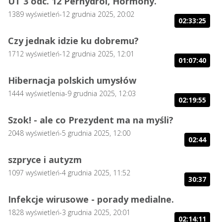
UT 3 odc. 12 Perhydrol, Hormony.
1389
wyświetleń
-
12 grudnia 2025, 20:02
02:33:25
Czy jednak idzie ku dobremu?
1712
wyświetleń
-
12 grudnia 2025, 12:01
01:07:40
Hibernacja polskich umysłów
1444
wyświetlenia
-
9 grudnia 2025, 12:03
02:19:55
Szok! - ale co Prezydent ma na myśli?
2048
wyświetleń
-
5 grudnia 2025, 12:00
02:44
szpryce i autyzm
1097
wyświetleń
-
4 grudnia 2025, 11:52
30:37
Infekcje wirusowe - porady medialne.
1828
wyświetleń
-
3 grudnia 2025, 20:01
02:14:11