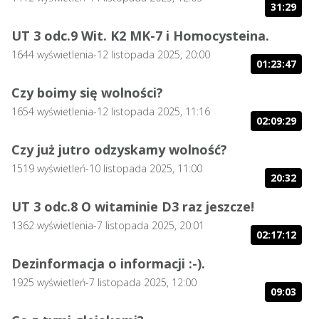
31:29
UT 3 odc.9 Wit. K2 MK-7 i Homocysteina.
1644
wyświetlenia
-
12 listopada 2025, 20:00
01:23:47
Czy boimy się wolności?
1654
wyświetlenia
-
12 listopada 2025, 11:16
02:09:29
Czy już jutro odzyskamy wolność?
1519
wyświetleń
-
10 listopada 2025, 11:00
20:32
UT 3 odc.8 O witaminie D3 raz jeszcze!
1362
wyświetlenia
-
7 listopada 2025, 20:01
02:17:12
Dezinformacja o informacji :-).
1925
wyświetleń
-
7 listopada 2025, 12:00
09:03