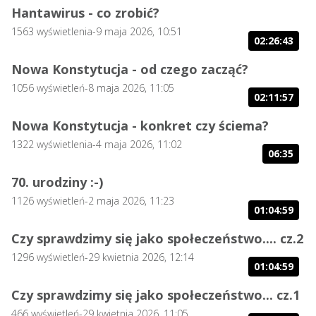
Hantawirus - co zrobić?
1563
wyświetlenia
-
9 maja 2026, 10:51
02:26:43
Nowa Konstytucja - od czego zacząć?
1056
wyświetleń
-
8 maja 2026, 11:05
02:11:57
Nowa Konstytucja - konkret czy ściema?
1322
wyświetlenia
-
4 maja 2026, 11:02
06:35
70. urodziny :-)
1126
wyświetleń
-
2 maja 2026, 11:23
01:04:59
Czy sprawdzimy się jako społeczeństwo.... cz.2
1296
wyświetleń
-
29 kwietnia 2026, 12:14
01:04:59
Czy sprawdzimy się jako społeczeństwo... cz.1
466
wyświetleń
-
29 kwietnia 2026, 11:05