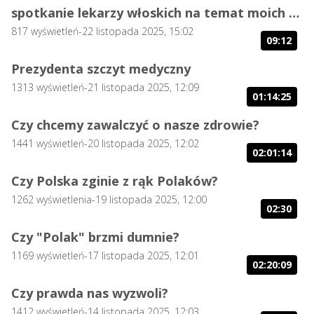
spotkanie lekarzy włoskich na temat moich książek Ukryte Terapie
817
wyświetleń
-
22 listopada 2025, 15:02
09:12
Prezydenta szczyt medyczny
1313
wyświetleń
-
21 listopada 2025, 12:09
01:14:25
Czy chcemy zawalczyć o nasze zdrowie?
1441
wyświetleń
-
20 listopada 2025, 12:02
02:01:14
Czy Polska zginie z rąk Polaków?
1262
wyświetlenia
-
19 listopada 2025, 12:00
02:30
Czy "Polak" brzmi dumnie?
1169
wyświetleń
-
17 listopada 2025, 12:01
02:20:09
Czy prawda nas wyzwoli?
1412
wyświetleń
-
14 listopada 2025, 12:03