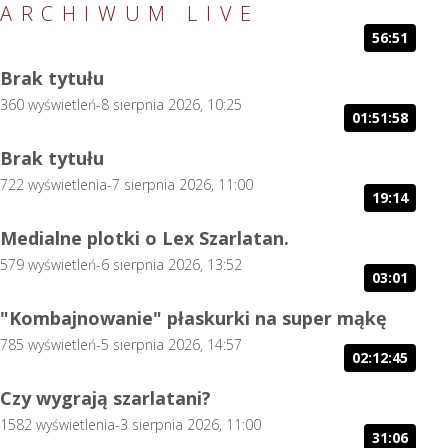
ARCHIWUM LIVE
WRÓĆ NA JERZYZIEBA.COM
56:51
Brak tytułu
360
wyświetleń
-
8 sierpnia 2026, 10:25
01:51:58
ZALOGUJ SIĘ
Brak tytułu
722
wyświetlenia
-
7 sierpnia 2026, 11:00
19:14
Medialne plotki o Lex Szarlatan.
579
wyświetleń
-
6 sierpnia 2026, 13:52
03:01
"Kombajnowanie" płaskurki na super mąkę
785
wyświetleń
-
5 sierpnia 2026, 14:57
02:12:45
LIVE
PODCASTY
Czy wygrają szarlatani?
1582
wyświetlenia
-
3 sierpnia 2026, 11:00
FACEBOOK
TV
31:06