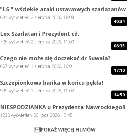
"LS " wściekłe ataki ustawowych szarlatanów
Prosimy o zapoznanie się z poniższymi informacjami
przed przeczytaniem materiałów oraz informacji
631
wyświetleń
-
2 sierpnia 2026, 18:08
40:34
zamieszczonych na niniejszej stronie internetowej.
Lex Szarlatan i Prezydent cd.
705
wyświetleń
-
2 sierpnia 2026, 11:09
06:35
Czego nie może się doczekać dr Suwała?
607
wyświetleń
-
1 sierpnia 2026, 16:01
17:10
Szczepionkowa bańka w końcu pękła!
999
wyświetleń
-
1 sierpnia 2026, 10:02
14:50
NIESPODZIANKA u Prezydenta Nawrockiego!!
1238
wyświetleń
-
30 lipca 2026, 15:45
POKAŻ WIĘCEJ FILMÓW